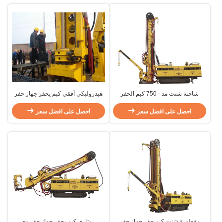
شاحنة شنت مد - 750 كبم الحفر
هيدروليكي أفقي كبم يحفر جهاز حفر
تلاعب / الأساسية الحفر تزوير، عمق
مد-750 مع عزم عال 34000N · m
الحفر 3200m 2200m 1600m
احصل على افضل سعر
احصل على افضل سعر
مقطورة شنت كبم حفر جهاز حفر
روتاري كبم يحفر جهاز حفر مع