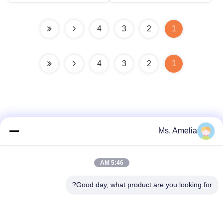
4
3
2
1
4
3
2
1
Ms. Amelia
الاتصال السريع
5:46 AM
العنوان
Good day, what product are you looking for?
لا، لا، لا122شارع شيزانغ، مدينة ووشي، مقاطعة جيانغسو،
214413، جمهورية الصين
هاتف