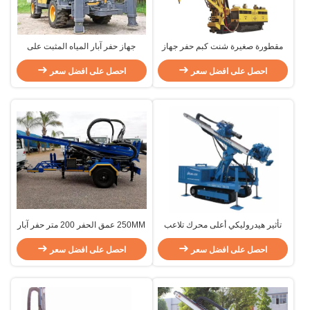
مقطورة صغيرة شنت كبم حفر جهاز
جهاز حفر آبار المياه المثبت على
الحفر / الحفر الأساسية تزوير
المقطورة DTH Air & MUD 200m
للاستكشاف
احصل على افضل سعر
احصل على افضل سعر
تأثير هيدروليكي أعلى محرك تلاعب
250MM عمق الحفر 200 متر حفر آبار
النفط مرساة الحفر جهاز الحفر عمق
المياه مع شهادة CE
80-100 متر
احصل على افضل سعر
احصل على افضل سعر