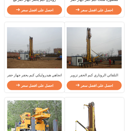
هيدرولي رافعة / طين مضخة لحفارة
احصل على افضل سعر
احصل على افضل سعر
التلقائي الروتاري كبم الحفر تزوير
اتجاهي هيدروليكي كبم يحفر جهاز حفر
مد-750 مع محرك الديزل قوة 275kw
/ تعدين يحفر جهاز حفر، أداء عال
احصل على افضل سعر
احصل على افضل سعر