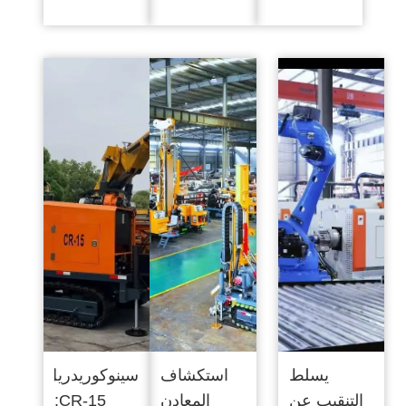
الحفر
استكشاف
بدون خنادق
المعادن
واسعة
العالمي
النطاق
يسلط
استكشاف
سينوكوريدريل
التنقيب عن
المعادن
CR-15: