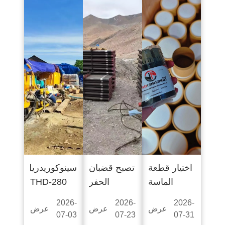
اختيار قطعة
تصبح قضبان
سينوكوريدريل
الماسة
الحفر
THD-280
المناسبة:
الموثوقة
قوى
2026-
2026-
2026-
عرض
عرض
عرض
دليل عملي
ضرورية مع
مشروعات
07-03
07-23
07-31
المزيد
المزيد
المزيد
لمهنيي
تعمق
خط أنابيب