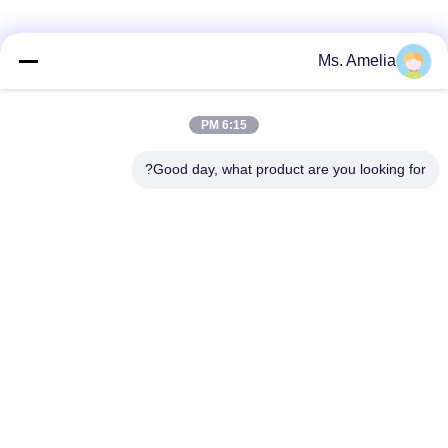
Ms. Amelia
الاتصال السريع
6:15 PM
العنوان
Good day, what product are you looking for?
لا، لا، لا122شارع شيزانغ، مدينة ووشي، مقاطعة جيانغسو،
214413، جمهورية الصين
هاتف
86-18051930311
البريد الإلكتروني
amelia@sinocoredrill.com
سياسة الخصوصية
|
خريطة الموقع
| الصين جيدة الجودة منصة الحفر