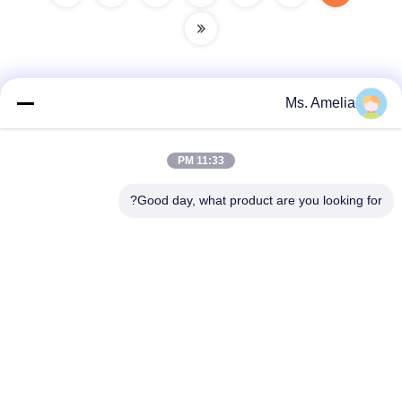
Ms. Amelia
الاتصال السريع
11:33 PM
العنوان
Good day, what product are you looking for?
لا، لا، لا122شارع شيزانغ، مدينة ووشي، مقاطعة جيانغسو،
214413، جمهورية الصين
هاتف
86-18051930311
البريد الإلكتروني
amelia@sinocoredrill.com