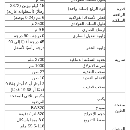
15 كيلو نيوتن (3372
قوة الرفع (سلك واحد)
قدرة
رطلًا) (أسطوانة عارية)
الرافعة
قطر الأسلاك الفولاذية
6 مم (0.24 بوصة)
السلكية
طول السلك الفولاذي
2500 م
ارتفاع الصاري
9.5 م
زاوية تعديل الصاري
0 درجة - 90 درجة
45 درجة أفقيًا إلى 90
زاوية الحفر
درجة رأسيًا لأسفل
سارية
تغذية السكتة الدماغية
3700 ملم
ضربة الانزلاق
1000 مم
سحب التغذية
27 طن
اقتحام التغذية
10 طن
3 أمتار أو 6 أمتار (9.84
سحب قضيب
قدمًا أو 19.68 قدمًا)
مكبس ثلاثي للمضخة
يكتب
الترددية
مضخة
نموذج
BW320
الطين
حجم الإخراج
320 لتر / دقيقة
ضغط التفريغ
8.0 ميجا باسكال
55.5-118 ملم
المشبك