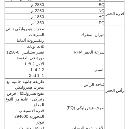
BQ
2850 م
NQ
2250 م
قدرة الحفر
HQ
1850 م
PQ
1350 م
محرك هيدروليكي ثنائي
دوران المحرك
السرعات
ريكسروث ألمانيا
ثلاث نوبات
سرعة الحفر RPM
تغيير ستبليس: 0-1250
دورة في الدقيقة
الأول 8.2: 1
النسب
2 4.2: 1
3nd 1: 1
طريقة جانبية جانبية مع
فتاحة الرأس
محرك هيدروليكي
رأس الحفر
يفتح هيدروليكيًا ، قرص
زنبركي ، عادة من النوع
المغلق
ظرف هيدروليكي (PQ)
قدرة الاستيعاب
المحورية 294000
نيوتن
الأعلى.عزم الدوران
6550 نيوتن متر