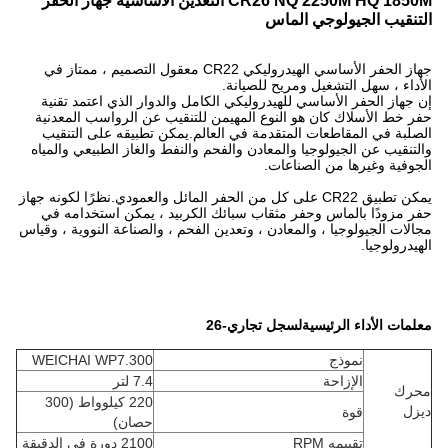
CR26 NQ 2250M HQ 1850M التعدين الأساسية جهاز الحفر
التنقيب الجيولوجي الماس
جهاز الحفر الأساسي الهيدروليكي CR22 معقول التصميم ، ممتاز في
الأداء ، سهل التشغيل ومريح للصيانة.
إن جهاز الحفر الأساسي للهيدروليكي الكامل والدوار الذي اعتمد تقنية
حفر خط الأسلاك كان هو النوع المهيمن للتنقيب عن الرواسب المعدنية
الصلبة في المقاطعات المتقدمة في العالم.يمكن تطبيقه على التنقيب
والتنقيب عن الجيولوجيا والمعادن والفحم والنفط والغاز الطبيعي والمياه
الجوفية وغيرها من الصناعات.
يمكن تطبيق CR22 على كل من الحفر المائل والعمودي.نظرًا لكونه جهاز
حفر مزودًا بالماس وحفر مثقاب سبائك الكربيد ، يمكن استخدامه في
مجالات الجيولوجيا ، والمعادن ، وتعدين الفحم ، والصناعة النووية ، وقياس
الهيدرولوجيا.
معلمات الأداء الرئيسية
ل
سجل تجاري
-
26
نموذج
WEICHAI WP7.300
الإزاحة
7.4 لتر
محرك
220 كيلوواط (300
ديزل
قوة
حصان)
تقييمه RPM
2100 دورة في الدقيقة