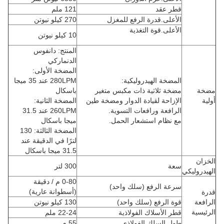
قطر عقد
121 ملم
الأعلى.قدرة الرفع للمغزل
270 كيلو نيوتن
الأعلى.قوة التغذية
10 كيلو نيوتن
المنتج: دانفوس
الدنماركي
المضخة الأولى:
المضخة الهيدروليكية:
280LPM عند 35 ميجا
مضخة
مضخة ثلاثية ذات مكبس متغير
باسكال
أولية
الإزاحة لقيادة الدوار ومضخة طين
المضخة الثانية:
الرافعة ورافعات التسوية.
260LPM عند 31.5
مع نظام استشعار الحمل.
ميجا باسكال
المضخة الثالثة: 130
لترًا في الدقيقة عند
31.5 ميجا باسكال
الخزان
سعة
300 لتر
الهيدروليكي
0-80 م / دقيقة
سرعة الرفع (سلك واحد)
(أسطوانة عارية)
قدرة
الرافعة
قوة الرفع (سلك واحد)
130 كيلو نيوتن
الرئيسية
قطر الأسلاك الفولاذية
22-24 ملم
طول السلك الفولاذي
55 م