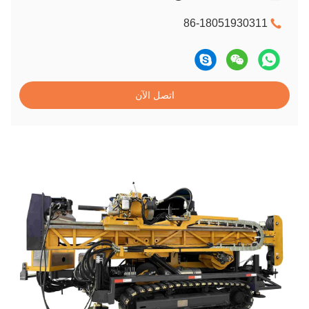
86-18051930311
اتصل الآن