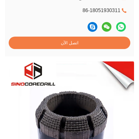
86-18051930311
اتصل الآن