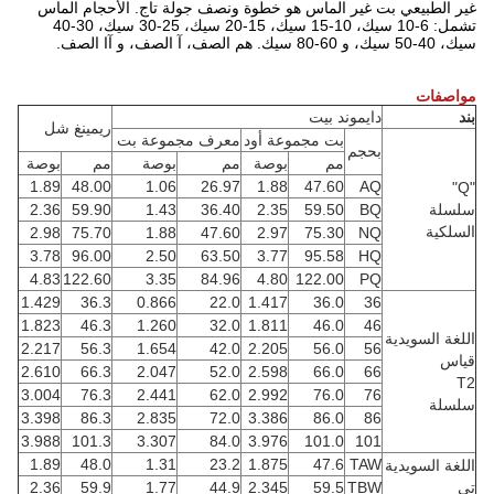
غير الطبيعي بت غير الماس هو خطوة ونصف جولة تاج. الأحجام الماس
تشمل: 6-10 سيك، 10-15 سيك، 15-20 سيك، 25-30 سيك، 30-40
سيك، 40-50 سيك، و 60-80 سيك. هم الصف، آ الصف، و آا الصف.
مواصفات
بند
دايموند بيت
ريمينغ شل
بت مجموعة أود
معرف مجموعة بت
بحجم
مم
بوصة
مم
بوصة
مم
بوصة
1.89
48.00
1.06
26.97
1.88
47.60
AQ
"Q"
سلسلة
BQ
59.50
2.35
36.40
1.43
59.90
2.36
السلكية
2.98
75.70
1.88
47.60
2.97
75.30
NQ
3.78
96.00
2.50
63.50
3.77
95.58
HQ
4.83
122.60
3.35
84.96
4.80
122.00
PQ
1.429
36.3
0.866
22.0
1.417
36.0
36
1.823
46.3
1.260
32.0
1.811
46.0
46
اللغة السويدية
2.217
56.3
1.654
42.0
2.205
56.0
56
قياس
2.610
66.3
2.047
52.0
2.598
66.0
66
T2
3.004
76.3
2.441
62.0
2.992
76.0
76
سلسلة
3.398
86.3
2.835
72.0
3.386
86.0
86
3.988
101.3
3.307
84.0
3.976
101.0
101
1.89
48.0
1.31
23.2
1.875
47.6
TAW
اللغة السويدية
تي
TBW
59.5
2.345
44.9
1.77
59.9
2.36