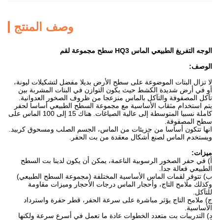
وصف المنتج
الوجه التفريغ الطبيعي الماس HQ3 سطح مجموعة لقم
الوصف:
لا تزال البتات الموضوعة على سطح الأرض بديلا مفضل لتشكيلات ليونة،
أو في أرض شديدة الكشط حيث يكون التوازن في البتات المشربة بين
تآكل المصفوفة والتآكل بالماس منزعجا من ظروف الصخور العدوانية.
يتم استخدام مثقاب الأساسية مع مجموعة السطح الطبيعي أساسا لحفر
كاملة نسبيا المتوسطة إلى عالية الصياغات. هناك 15 إلى 100 الماس على
سطح المصفوفة.
انها تتكون أساسا من جزيئات من الماس، الجسم الصلب ومسحوق كربيد.
ويستخدم الماس لصنع أشكال معقدة من بت الحفر.
ميزات:
أ) في حفر الصخور الرسوبية الناعمة، يمكن أن يكون لدينا بت السطح
الطبيعي فعالة جدا.
ب) تتوفر لقمات الماس الأساسية المختلفة (مجموعة السطح الطبيعي)
وكذلك ملامح التاج، وأحجار الماس درجات الأحجار وميزات مقاومة
للتآكل.
ج) ملامح التاج يؤثر مباشرة على سرعة الحفر، قطر حفرة واسترداد
الأساسية.
د) التدريبات بت متعدد الخطوات عادة ما تعمل في أسرع سرعة ولكنها