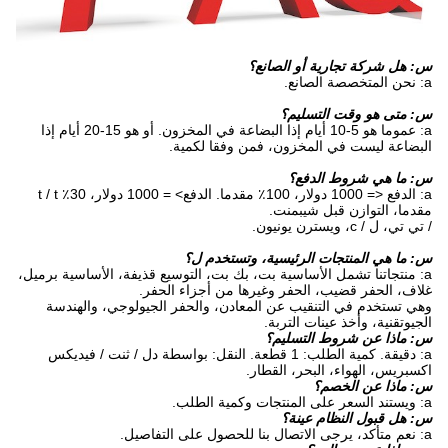
س: هل شركة تجارية أو الصانع؟
a: نحن المتخصصة الصانع.
س: متى هو وقت التسليم؟
a: عموما هو 5-10 أيام إذا البضاعة في المخزون. أو هو 15-20 أيام إذا
البضاعة ليست في المخزون، فمن وفقا لكمية.
س: ما هي شروط الدفع؟
a: الدفع <= 1000 دولار، 100٪ مقدما. الدفع> = 1000 دولار، 30٪ t / t
مقدما، التوازن قبل شيبمنت.
/ تي تي، ل / c، ويسترن يونيون.
س: ما هي المنتجات الرئيسية، وتستخدم ل؟
a: منتجاتنا تشمل الأساسية بت، بك بت، التوسيع قذيفة، الأساسية برميل،
غلاف، الحفر قضيب، الحفر وغيرها من أجزاء الحفر.
وهي تستخدم في التنقيب عن المعادن، والحفر الجيولوجي، والهندسة
الجيوتقنية، وأخذ عينات التربة.
س: ماذا عن شروط التسليم؟
a: دقيقة. كمية الطلب: 1 قطعة. النقل: بواسطة دل / ثنت / فيديكس
اكسبريس، الهواء، البحر، القطار.
س: ماذا عن الخصم؟
a: ويستند السعر على المنتجات وكمية الطلب.
س: هل قبول النظام عينة؟
a: نعم متأكد، يرجى الاتصال بنا للحصول على التفاصيل.