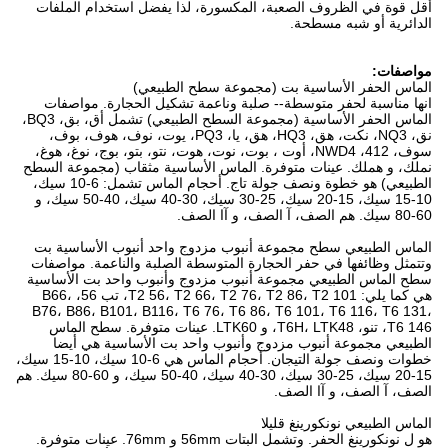
أقل قوة في الظروف الصعبة، المكسورة، لذا يفضل استخدام الملفات
الدائرية أو شبه مسطحة.
مواصفات:
الماس الحفر الأساسية بت (مجموعة سطح الطبيعي)
انها مناسبة لحفر متوسطة-- صلبة وناعمة تشكيل الحجارة. مواصفات
الماس الحفر الأساسية (مجموعة السطح الطبيعي) تشمل أق، بق، BQ3،
نق، NQ3، نكت، هق، HQ3، هق، يا، PQ3، يوت، نوف، هوف، بوف،
سوف، 412، NWD4، أوت ، بوت، نوت، هوت، نتو، بتو، بوج، نوغ، هوغ،
نملك، و هملك. عينات متوفرة. الماس الأساسية مثقاب (مجموعة السطح
الطبيعي) هو خطوة ونصف جولة تاج. أحجام الماس تشمل: 6-10 سيك،
10-15 سيك، 15-20 سيك، 25-30 سيك، 30-40 سيك، 40-50 سيك، و
60-80 سيك. هم الصف، آ الصف، و آا الصف.
الماس الطبيعي سطح مجموعة أنبوب مزدوج واحد أنبوب الأساسية بت
وتتمثل وظائفها في حفر الحجارة المتوسطة الصلبة والناعمة. مواصفات
سطح الماس الطبيعي مجموعة أنبوب مزدوج وأنبوب واحد بت الأساسية
هي كما يلي: T2 56، T2 66، T2 76، T2 86، T2 101، تب 56، B66،
B76، B86، B101، B116، T6 76، T6 86، T6 101، T6 116، T6 131،
T6 146، تنو، T6H، LTK48، و LTK60. عينات متوفرة. سطح الماس
الطبيعي مجموعة أنبوب مزدوج وأنبوب واحد بت الأساسية هي أيضا
خطوات ونصف جولة التيجان. أحجام الماس هي 6-10 سيك، 10-15 سيك،
15-20 سيك، 25-30 سيك، 30-40 سيك، 40-50 سيك، و 60-80 سيك. هم
الصف، آ الصف، و آا الصف.
الماس الطبيعي نونكورينغ قليلا
هو ل نونكورينغ الحفر. وتشمل البتات 56mm و 76mm. عينات متوفرة.