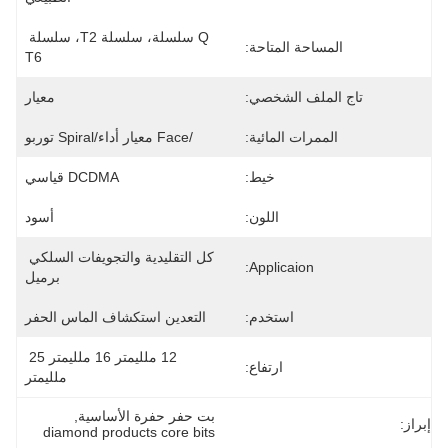
Q سلسلة، سلسلة T2، سلسلة 
المساحة المتاحة:
T6
تاج الملف الشخصي:
معيار
الممرات المائية:
/Face معيار أداء/Spiral توربو
خيط:
DCDMA قياسي
اللون:
أسود
كل التقليدية والتجويفات السلكي 
Applicaion:
برميل
استخدم:
التعدين استكشاف الماس الحفر
12 ملليمتر 16 ملليمتر 25 
ارتفاع:
ملليمتر
بت حفر حفرة الأساسية
, 
إبراز:
diamond products core bits