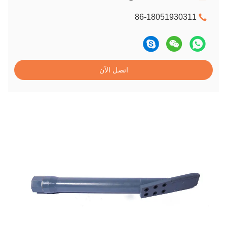
86-18051930311
اتصل الآن