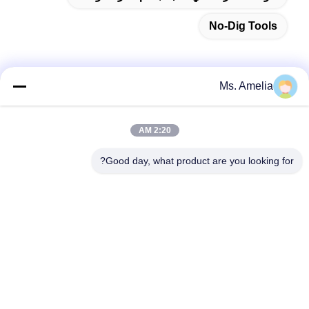
No-Dig Tools
Ms. Amelia
الاتصال السريع
2:20 AM
العنوان
Good day, what product are you looking for?
لا، لا، لا122شارع شيزانغ، مدينة ووشي، مقاطعة جيانغسو،
214413، جمهورية الصين
هاتف
86-18051930311
البريد الإلكتروني
amelia@sinocoredrill.com