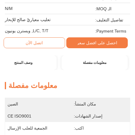
N/M
الـ MOQ:
تعليب معياريّ صالح للإبحار
تفاصيل التغليف:
L/C, T/T, ويسترن يونيون
Payment Terms:
احصل على افضل سعر
اتصل الآن
معلومات مفصلة
وصف المنتج
معلومات مفصلة
مكان المنشأ:
الصين
إصدار الشهادات:
CE ISO9001
اكتب:
الجمعية للعلب الإرسال