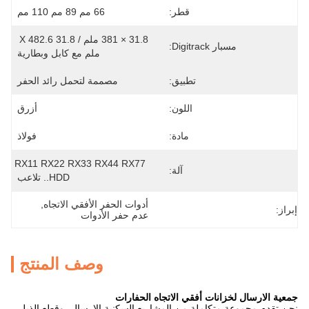
قطر:
66 مم 89 مم 110 مم
31.8 × 381 ملم / 31.8 X 482.6 
مسبار Digitrack:
ملم مع كابل وبطارية
تطبيق:
مصممة لتحمل رائد الحفر
اللون:
أزرق
مادة:
فولاذ
RX11 RX22 RX33 RX44 RX77 
آلة:
..HDD تلاعب
أدوات الحفر الأفقي الاتجاه
, 
إبراز:
عدم حفر الأدوات
وصف المنتج
جمعية الارسال لخزانات أفقي الاتجاه الحفارات
نحن تقدم مجموعة متكاملة من المشاريع السكنية الارسال، وقطع الذيل،