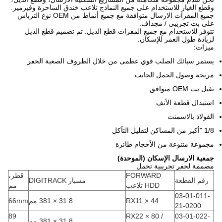
وقطع الغيار للاستخدام على جميع النماذج تلاعب خندق الساحرة وفيرمير.
جميع المقرات الارسال متوافقة مع جميع أنماط من OEM نوع الترباس
على بت تجريبي / مجداف.
تتوفر للاستخدام مع جميع المقرات قطع الذيل. تم تصميم قطع الذيل
لزيادة طول العمر للإسكان.
ميزات:
يستمر سبائك الصلب قوي عظمى من خلال الظروف الصعبة الحفر
مريحة وصول الحمل الجانب
تقبل بت OEM متوافق
استبدال قطعة الأنف
الفولاذ بالاسمنت
1/8 "أكبر من المساكن لتقليل التآكل
مجموعة متنوعة من الأحجام طائرة
جمعية الارسال الإسكان (الموحدة)
مصممة لحفر تجريبية تحمل
FORWARD
قطر،
رقم القطعة
مسبار DIGITRACK
HDD تلاعب
مم
03-01-011-
RX11 × 44
31.8 × 381 مم
66mm
21-0200
89
RX22 × 80 /
03-01-022-
31.8 × 381 مم