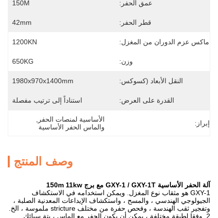
عمق الحفر:
150M
قطر الحفر:
42mm
ماكس عزم الدوران من المغزل:
1200KN
وزن:
650KG
النقل الأبعاد (كسوكس:
1980x970x1400mm
القدرة على العرض:
استناداً إلى ترتيب مفصلة
الأساسية لمنصات الحفر
, 
إبراز:
والماس الحفر الأساسية
وصف المنتج
آلة الحفر الأساسية GXY-1 / GXY-1T مع برج 150m 11kw
GXY-1 هو مثقاب نوع المغزل. ويمكن استخدامه في الاستكشاف
الجيولوجي الهندسي ، والمسح ، واستكشاف الإيداعات المعدنية الصلبة ،
وتفجير ثقب الهندسة ، وفحص حفرة من مختلف stricture ملموسة ، الخ.
2. وفقا لطبقة مختلفة ، يمكن أن يكون الحفر مع الماس ، بتة سبائك