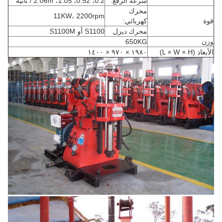
سرعة الرفع:
0.2، 0.52، 1.05، 2.06m / ثانية
محرك
11KW، 2200rpm
قوة
كهربائي:
محرك ديزل
S1100 أو S1100M
وزن
650KG
الأبعاد (L × W × H)
١٩٨٠ × ٩٧٠ × ١٤٠٠