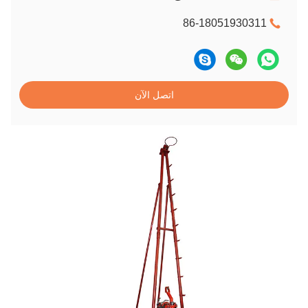
86-18051930311
اتصل الآن