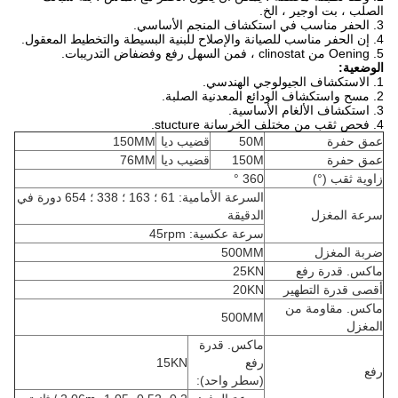
الصلب ، بت اوجير ، الخ.
3. الحفر مناسب في استكشاف المنجم الأساسي.
4. إن الحفر مناسب للصيانة والإصلاح للبنية البسيطة والتخطيط المعقول.
5. Oening من clinostat ، فمن السهل رفع وفضفاض التدريبات.
الوضعية:
1. الاستكشاف الجيولوجي الهندسي.
2. مسح واستكشاف الودائع المعدنية الصلبة.
3. استكشاف الألغام الأساسية.
4. فحص ثقب من مختلف الخرسانة stucture.
عمق حفرة
50M
قضيب ديا
150MM
عمق حفرة
150M
قضيب ديا
76MM
زاوية ثقب (°)
360 °
السرعة الأمامية: 61 ؛ 163 ؛ 338 ؛ 654 دورة في
سرعة المغزل
الدقيقة
سرعة عكسية: 45rpm
ضربة المغزل
500MM
ماكس. قدرة رفع
25KN
أقصى قدرة التطهير
20KN
ماكس. مقاومة من
500MM
المغزل
ماكس. قدرة
رفع
15KN
رفع
(سطر واحد):