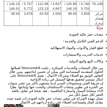
146.23 /
5.757 /
122.88 /
4.837 /
145.80 /
5.740 /
T6-146
146.61
5.772
123.13
4.847
146.18
5.755
مركز
3.858
98.00
2.500
63.50
3.878
98.50
هشام
مبارك
مزايا
معدات حفر عالية الجودة؛
الدعم الفني الكامل والخدمة ؛
قطع الغيار والأدوات والمواد الاستهلاكية
خدمات التدريب والاستشارات
وكالات البيع والبيع الدولية.
من خلال المنتجات والخدمات المبتكرة ، جلبت Sinocoredrill لعملائها
الحلول المتقدمة المستدامة التي يمكن أن تحسن إنتاجيتهم.
ومن خلال
التعاون الوثيق مع العملاء وشركاء الأعمال ، تعمل Sinocoredrill على
ابتكار مستمر لتحقيق هدفها المتمثل في زيادة الإنتاجية.
إن فريقنا الفني ومجموعات المدير لدينا يتمتعون بأكثر من عشر سنوات
من الخبرة في تطوير منتجات الاستكشاف والبحث عنها وإنتاجها.
نظرًا
لأداء منتجاتنا الممتاز وأسعارنا التنافسية ، فقد نجحنا في تقليل تكلفة
الحفر لكل عميل لكل متر.
تتمثل مهمة الشركة في توفير معدات حفر عالية الجودة ذات قيمة جيدة
مقابل المال ولمساعدة العملاء على زيادة أرباحهم في الأعمال.