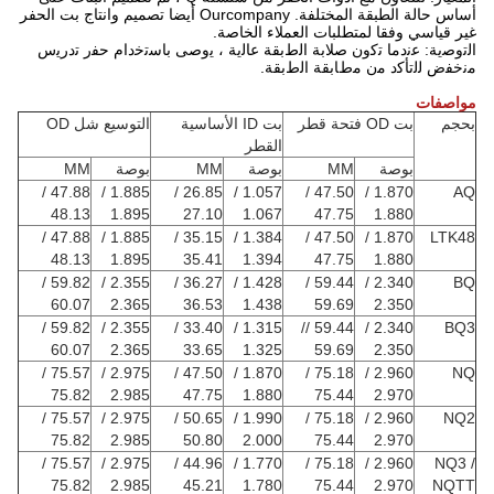
أساس حالة الطبقة المختلفة.
Ourcompany أيضا تصميم وانتاج بت الحفر
غير قياسي وفقا لمتطلبات العملاء الخاصة.
اﻟﺗوﺻﯾﺔ: ﻋﻧدﻣﺎ ﺗﮐون ﺻﻼﺑﺔ اﻟطﺑﻘﺔ ﻋﺎﻟﯾﺔ ، ﯾوﺻﯽ ﺑﺎﺳﺗﺧدام ﺣﻔر ﺗدرﯾس
ﻣﻧﺧﻔض ﻟﻟﺗﺄﮐد ﻣن ﻣطﺎﺑﻘﺔ اﻟطﺑﻘﺔ.
مواصفات
بحجم
بت OD فتحة قطر
بت ID الأساسية
التوسيع شل OD
القطر
بوصة
MM
بوصة
MM
بوصة
MM
47.88 /
1.885 /
26.85 /
1.057 /
47.50 /
1.870 /
AQ
48.13
1.895
27.10
1.067
47.75
1.880
47.88 /
1.885 /
35.15 /
1.384 /
47.50 /
1.870 /
LTK48
48.13
1.895
35.41
1.394
47.75
1.880
59.82 /
2.355 /
36.27 /
1.428 /
59.44 /
2.340 /
BQ
60.07
2.365
36.53
1.438
59.69
2.350
59.82 /
2.355 /
33.40 /
1.315 /
59.44 //
2.340 /
BQ3
60.07
2.365
33.65
1.325
59.69
2.350
75.57 /
2.975 /
47.50 /
1.870 /
75.18 /
2.960 /
NQ
75.82
2.985
47.75
1.880
75.44
2.970
75.57 /
2.975 /
50.65 /
1.990 /
75.18 /
2.960 /
NQ2
75.82
2.985
50.80
2.000
75.44
2.970
75.57 /
2.975 /
44.96 /
1.770 /
75.18 /
2.960 /
NQ3 /
75.82
2.985
45.21
1.780
75.44
2.970
NQTT