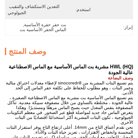
التعدين الاستكشاف والتنقيب 
استخدم:
الجيولوجي
بت حفر حفرة الأساسية
, 
إبراز:
الماس الحفر الأساسية بت
وصف المنتج
HWL (HQ) مشربة بت الماس الأساسية مع الماس الاصطناعية
عالية الجودة
وصف البضاعة
يتم تصنيع البتات المشربة من sinocoredrill لإعطاء معدلات اختراق مثالية
وعمر البتات ، وهو مطلوب للحفاظ على تكلفة حفر الماس إلى الحد
الأدنى.
يتم تصنيع الماس الأساسية بت مشربة مع الماس الاصطناعية الصغيرة ،
عالية الجودة ، مختلطة بالتساوي من خلال مصفوفة سبيكة معدنية.
تتآكل
المصفوفة بنفس المعدل حيث يصبح الماس مرهقًا ومستديرًا.
وهكذا
يتعرض الماس حاد جديد لمواصلة قطع عبر الصخور.
في معظم التكوينات
الجيولوجية ، تكون البتات المشربة أكثر استخدامًا اقتصاديًا من البتات
الأخرى.
نحن نقدم أعماق التاج من 14mm. أعلى ارتفاع التاج يوفر استقرار البتات
المحسنة وانخفاض الاهتزازات ، تعزيز حياة البتات والأداء.
المعيار: للتعاون مع أدوات الحفر من سلسلة Q ، تم تصميم البتات على