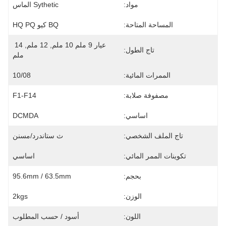
مواد:
Sythetic الماس
المساحة المتاحة:
BQ كيو HQ PQ
عيار 9 ملم 10 ملم, 12 ملم, 14 
تاج الطول:
ملم
الممرات المائية:
10/08
مصفوفة صلابة:
F1-F14
اساسي:
DCMDA
تاج الملف الشخصي:
ث ستاندرد/مسنن
تكوينات الممر المائي:
اساسي
بحجم:
95.6mm / 63.5mm
الوزن:
2kgs
اللون:
أسود / حسب المطلوب