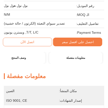
بول نول هول بول
رقم الموديل:
N/M
الـ MOQ:
تصدير سيواي التعبئة (الكرتون / حالة خشبية)
تفاصيل التغليف:
T/T, L/C, ويسترن يونيون
Payment Terms:
احصل على افضل سعر
اتصل الآن
معلومات مفصلة
وصف المنتج
معلومات مفصلة
مكان المنشأ:
الصين
إصدار الشهادات:
ISO 9001; CE