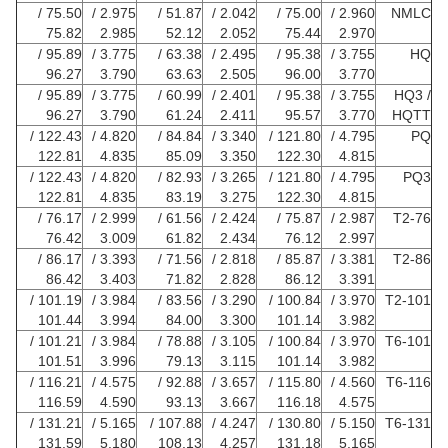
75.50 /
2.975 /
51.87 /
2.042 /
75.00 /
2.960 /
NMLC
75.82
2.985
52.12
2.052
75.44
2.970
95.89 /
3.775 /
63.38 /
2.495 /
95.38 /
3.755 /
HQ
96.27
3.790
63.63
2.505
96.00
3.770
95.89 /
3.775 /
60.99 /
2.401 /
95.38 /
3.755 /
HQ3 /
96.27
3.790
61.24
2.411
95.57
3.770
HQTT
122.43 /
4.820 /
84.84 /
3.340 /
121.80 /
4.795 /
PQ
122.81
4.835
85.09
3.350
122.30
4.815
122.43 /
4.820 /
82.93 /
3.265 /
121.80 /
4.795 /
PQ3
122.81
4.835
83.19
3.275
122.30
4.815
76.17 /
2.999 /
61.56 /
2.424 /
75.87 /
2.987 /
T2-76
76.42
3.009
61.82
2.434
76.12
2.997
86.17 /
3.393 /
71.56 /
2.818 /
85.87 /
3.381 /
T2-86
86.42
3.403
71.82
2.828
86.12
3.391
101.19 /
3.984 /
83.56 /
3.290 /
100.84 /
3.970 /
T2-101
101.44
3.994
84.00
3.300
101.14
3.982
101.21 /
3.984 /
78.88 /
3.105 /
100.84 /
3.970 /
T6-101
101.51
3.996
79.13
3.115
101.14
3.982
116.21 /
4.575 /
92.88 /
3.657 /
115.80 /
4.560 /
T6-116
116.59
4.590
93.13
3.667
116.18
4.575
131.21 /
5.165 /
107.88 /
4.247 /
130.80 /
5.150 /
T6-131
131.59
5.180
108.13
4.257
131.18
5.165