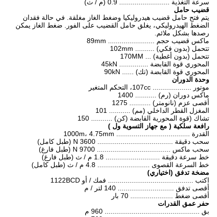
سرعة التغذية .......................... 0.9 (م / ث)
قضيب حامل
يتم فتح حامل قضيب هيدروليكيا وضغط الغاز مغلقة. في حالة فقدان
الضغط الهيدروليكي، يغلق حامل القضيب على الفور. ضغط الغاز يمكن
رصدها بشكل ملائم.
ماكس قضيب حجم ........................ 89mm
تتحمل (بدون فكي) .......... 102mm
تتحمل (بدون أغطية) ... 170MM
المحوري قوة القابضة ............... 45kN
المحوري قوة القابضة (تك) ...... 90kN
وحدة الدوران
موتور .................... 107cc، التحكم المتغير
ماكس دوران (رم) ........... 1400
أقصى عزم (نانومتر) ........... 1275
المغزل القطر الداخلي (مم) ........... 101
تشاك (قوة المحورية القابضة (كن) ........... 150
رافعة سلكية
(
مع جهاز التسوية ول
)
القدرة ...................................... 1000m، 4.75mm
سحب دقيقة ....................................... 3600 N (طبل كامل)
سحب ماكس ...................................... 9700 N (طبل فارغ)
خط سرعة دقيقة ............................ 1.8 م / ث (طبل فارغ)
خط السرعة القصوى ........................... 4.8 م / ث (طبل كامل)
مضخة تدفق (اختياري)
اكتب ............................................ فمك / أو 1122BCD
أقصى تدفق ............................. 140 لتر / م
أقصى ضغط ...................... 70 بار
حفر عمق القدرات
بق ................................................. 960 م