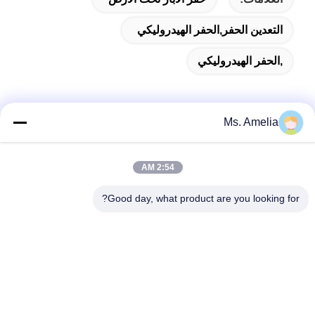
التعدين الحفر,الحفر الهيدروليكي
,الحفر الهيدروليكي
Ms. Amelia
الاتصال السريع
2:54 AM
العنوان
Good day, what product are you looking for?
لا، لا، لا122شارع شيزانغ، مدينة ووشي، مقاطعة جيانغسو،
214413، جمهورية الصين
هاتف
86-18051930311
البريد الإلكتروني
amelia@sinocoredrill.com