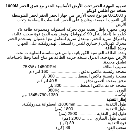
تصميم المهنية الحفر تحت الأرض الأساسية الحفر مع عمق الحفر 1000M
نسخة من أطلس كوبكو
و UX1000 هو نوع تحت الأرض من جهاز الحفر الحفر لحفر المتوسطة
إلى الثقوب العميقة، وقادرة على الحفر للتطبيقات السطحية وتحت
الأرض.
وهي مجهزة بإطار تغذية قوي يحركه اسطوانة ومجموعة طاقة 75
كيلوواط (اختيارية ل 90 كيلوواط)، وتوفر هذه القوة قوة سحب عالية،
واختراق سريع للحفر، ومعدل سريع للتعامل مع القضبان. يستخدم الحفر
محرك كهربائي (اختياري للديزل) لتشغيل الهيدروليكية على الجهاز.
وحدة الطاقة
وحدة الطاقة القياسية الكهربائية، والتي هي مناسبة للتطبيقات تحت
الأرض نموذجية. الديزل نسخة حزمة الطاقة هو متاح أيضا وفقا لاحتياجات
تطبيق محددة.
تصنيف الطاقة ...................................... 75KW / 1450RPM
مضخة رئيسية ماكس تدفق .......................... 160 لتر / م
مضخة رئيسية ماكس الضغط .................. 300 بار
تدفق مضخة أقصى تدفق ..................... 40.5 لتر / م
مضخة خدمة ماكس الضغط .............. 300 بار
الوزن ............................................... 980Kg
لوكسه ............................................... 1845x790x1380 مم
إطار التغذية
طول التغذية ........................ 1800mm، اسطوانة هيدروليكية.
طول التغذية .......................... 1800 (مم)
طول إطار التغذية ............... 2900 (مم)
تمديد طول الصاري ... ...... 2000 (مم)
قوة التغذية ........................... 89 (كن)
سحب القوة ............................. 89 (كن)