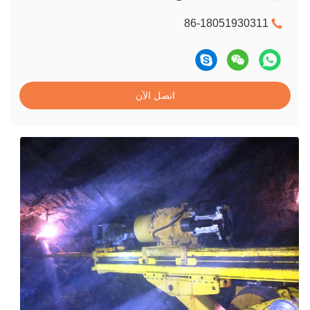
86-18051930311
اتصل الآن