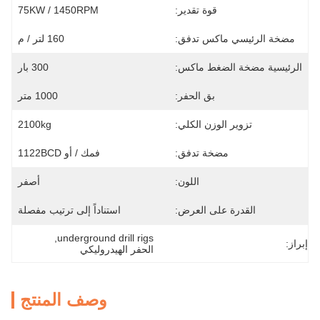
قوة تقدير:
75KW / 1450RPM
مضخة الرئيسي ماكس تدفق:
160 لتر / م
الرئيسية مضخة الضغط ماكس:
300 بار
بق الحفر:
1000 متر
تزوير الوزن الكلي:
2100kg
مضخة تدفق:
فمك / أو 1122BCD
اللون:
أصفر
القدرة على العرض:
استناداً إلى ترتيب مفصلة
, 
underground drill rigs
إبراز:
الحفر الهيدروليكي
وصف المنتج