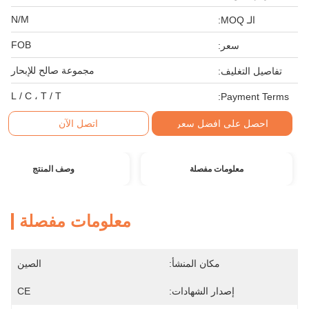
N/M
الـ MOQ:
FOB
سعر:
مجموعة صالح للإبحار
تفاصيل التغليف:
L / C ، T / T
Payment Terms:
احصل على افضل سعر
اتصل الآن
معلومات مفصلة
وصف المنتج
معلومات مفصلة
مكان المنشأ:
الصين
إصدار الشهادات:
CE