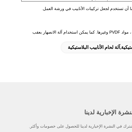
التطبيق: يمكن استخدام آلات الانصهار للكثافة العالية لأنابيب اللحام المصنوعة من HDPE ، PP ، PP-R ، مواد PVDF وغيرها. كما يمكن استخدام آلة الانصهار بعقب
تيكية,آلة لحام الأنابيب البلاستيكية
نشرة الإخبارية لدينا
ترك في النشرة الإخبارية لدينا للحصول على خصومات وأكثر.