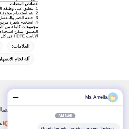
خصائص المعدات
1. تنطبق على وظيفة العمل الأنابيب في الموقع ، لتوصيل أنابيب PE / PP / PVDF / HDPE. ويمكن أيضا أن تستخدم لجعل تركيبات الأنابيب في ورشة العمل.
2. يتم استخدام موثوقية عالية وتصميم استثنائي في أجهزة الاستشعار وعدة أمتار ..
3. حلقة الختم والمفصل السريع وبعض الصمامات تستخدم الأجزاء المستوردة.
4. استخدم شفرة مزدوجة الحافة لقطع الأنبوب ، وزوج إضافي من الشفرات مجانًا مع الماكينة.
مجموعات كاملة من الم
الأنابيب HDPE في كل من الموقع والداخل. وأقطار الأنابيب تتراوح من 160mm إلى 355mm.
العلامات:
آلة لحام الانصهار
Ms. Amelia
رابط سريع
الاتصا
8:05 AM
المنزل
ال
Good day, what product are you looking 