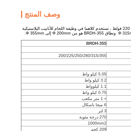
وصف المنتج
آلة لحام الانصهار بعدة أنابيب من النوع Hdpe ، نوع BRHD-315 و BRDH-355 ، هي عبارة عن آلة لحام 220 فولط ، تستخدم كلاهما في وظيفة اللحام للأنابيب البلاستيكية
BRDH-355
200/225/250/280/315/355
5.05 كيلو واط
3.2 كيلو واط
1.1 كيلوواط
0.75 كيلو واط
> 1 متر مكعب
6 ميجا باسكال
3 لتر
270 درجة مئوية
1000mm2
209 كجم