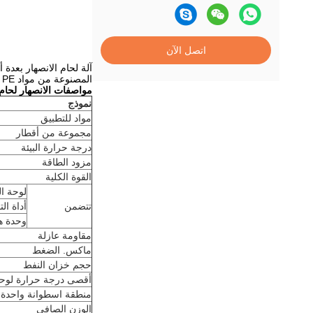
اتصل الآن
المصنوعة من مواد PP ، PVDF ، PE و HDPE. يتراوح قطرها من BRDH-315 من Φ 160mm إلى Φ 315mm. ونطاق BRDH-355 هو من Φ 200mm إلى Φ 355mm.
مواصفات الانصهار لحام الأن
نموذج
مواد للتطبيق
مجموعة من أقطار
درجة حرارة البيئة
مزود الطاقة
القوة الكلية
لوحة ال
تتضمن
أداة ال
وحدة هي
مقاومة عازلة
ماكس. الضغط
حجم خزان النفط
أقصى درجة حرارة لوحة 
منطقة اسطوانة واحدة 
الوزن الصافي