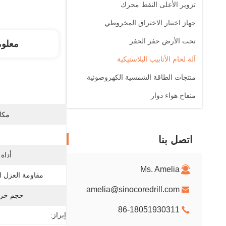
تزوير الأعلى النفط محرك
جهاز اختبار الاختراق المخروطي
تحت الأرض حفر الحفر
معلو
آلة لحام الأنابيب البلاستيكية
منتجات الطاقة الشمسية الكهروضوئية
منفاخ هواء دوار
مكان
اتصل بنا
أداة
Ms. Amelia
مقاومة العزل ال
amelia@sinocoredrill.com
حجم خزا
86-18051930311
إبراز: