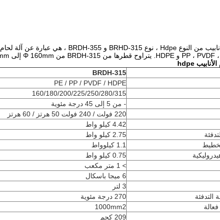
ابيب hdpe
BRDH-315
PE / PP / PVDF / HDPE
160/180/200/225/250/280/315
- من 5 إلى 45 درجة مئوية
220 فولت / 240 فولت 50 هرتز / 60 هرتز
4.42 كيلو واط
تدفئة
2.75 كيلو واط
تخطيط
1.1 كيلوواط
دروليكية
0.75 كيلو واط
> 1 متر مكعب
6 ميجا باسكال
3 لتر
التدفئة
270 درجة مئوية
فعالة
1000mm2
209 كجم