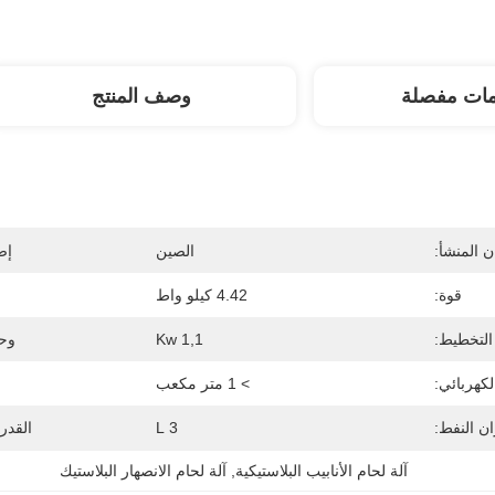
مات مفصلة
وصف المنتج
 المنشأ:
الصين
إص
قوة:
4.42 كيلو واط
 التخطيط:
1,1 Kw
وحد
كهربائي:
> 1 متر مكعب
ن النفط:
3 L
القدر
آلة لحام الأنابيب البلاستيكية
, 
آلة لحام الانصهار البلاستيك