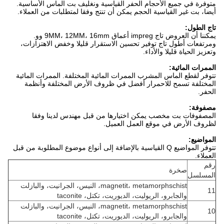
متوفرة في جميع الأحجام الحفر القياسية ونغليف بت الماس الأساسية.
أيضا، بت غير القياسية الحجم يمكن أن تنتج وفقا لمتطلبات من العملاء.
تاج الطول:
يمكننا أن العروض تاج impreg أعماق 9MM، 12MM، 16mm وو.
ومرتفعات أطول تاج توفير تحسين الاستقرار قليلا وخفض الاهتزازات،
وتعزيز الحياة قليلا والأداء.
الممرات المائية:
تتوفر لقطع الماس المشرب الممرات المائية المختلفة.
الممرات المائية
المختلفة تسمح للاحمرار أفضل في ظروف الأرض المختلفة وأنظمة
الحفر.
مصفوفة:
المصفوفات بت مخصب يمكن اختيارها من قبل مهندس لدينا وفقا
لظروف الأرض في موقع العمل العميل.
المواضيع:
تتوفر المواضيع Q القياسية بالإضافة إلى أنواع موضوع المطلوبة من قبل
العملاء.
رقم
صخرة
المسلسل
magnetit، metamorphschist، النيس، الجرانيت، والبازلت
11
والجابرو، الريوليت، الديوريت، تكتل، taconite
magnetit، metamorphschist، النيس، الجرانيت، والبازلت
10
والجابرو، الريوليت، الديوريت، تكتل، taconite