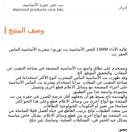
بت حفر حفرة الأساسية
, 
إبراز:
diamond products core bits
وصف المنتج
عالية الأداء 14MM الحفر الأساسية بت توربو / مشربة الأساسية الماس
الحفر بت
وتستخدم على نطاق واسع بت الأساسية المشبعة في صناعة التنقيب عن
المعادن، والتحقيق الموقع، الخ
وقد ظهرت بت الأساسية الماس المشرب كنوع الأكثر استخداما في
صناعة التنقيب عن المعادن.
مزايا استخدام مشربة بت الماس الأساسية
على أجزاء المصنعة مع وسائل الاعلام قطع أخرى وتشمل:
مجموعة واسعة جدا من التطبيق.
والهندسة تاج بسيط هو أن يجعلهم أقل عرضة للضرر في حفرة من بت
المنتجة مع أنواع أخرى من وسائل الاعلام قطع وعلى هذا النحو أكثر
تسامحا من تغيير أو التكوينات الجيولوجية النطاقات.
من متعدد الطبقات نتائج ترتيب القاطع في حياة أفضل قليلا الشاملة من
بت المنتجة مع أنواع أخرى من قطع وسائل الاعلام.
بشكل خاص مناسبة
بشكل جيد للحفر في، التشكيلات الصلبة، وتماسك غير جلخ.
حجم: