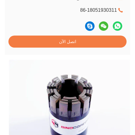
86-18051930311
اتصل الآن