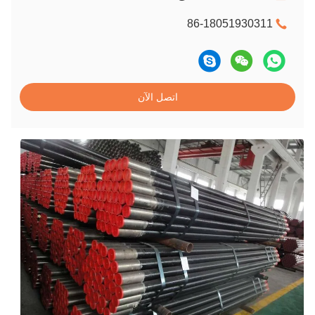
86-18051930311
اتصل الآن