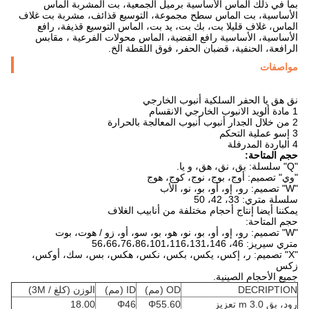
بما في ذلك الماس الأساسية برميل الجمعية، بت المشربة الماس
الأساسية، بت الماس سطح مجموعة، التوسيع قذائف، مشربة بت غلاف
الماس، غلاف قليلا بت، بك بت، يد بت، الماس التوسيع قذيفة، رافع
الأساسية، الأساسية رافع القضية، الماس محولات الفرعية ، مقابس
الرافعة، الحنفية، قضبان الحفر، فوق اللقطة الخ.
مواصفات
نق هق يا الحفر السلكية أنبوب الخارجي
1 مادة ألويد الانبوب الخارجي الانقسام
2 من خلال الجدار أنبوب أنبوب المعالجة بالحرارة
3 إسو عملية التحكم
4 الباردة المدرفلة
حجم المتاحة:
"Q" سلسلة: بق، نق، هق، و يا.
"وي" تصميم: أوج، بوج، نوج، كوج، هوج
"W" تصميم: رو، إو، أو، بو، نو، الأب
سلسلة متري: 33، 42، 50
يمكننا أيضا إنتاج أحجام مختلفة من أنابيب الغلاف
حجم المتاحة:
"W" تصميم: رو، إو، أو، بو، نو، هو، بو، سو، أو، زو / هوت، بوت
متري سيريز: 46، 56،66،76،86،101،116،131،146
"X" تصميم: ر، إكس، يكس، بكس، نكس، هكس، بس، سك، أوكس،
زكس
جميع الأحجام الصينية.
DECRIPTION
OD (مم)
ID (مم)
الوزن (كلغ / 3M)
رود، بق 3.0 m تعزيز
Φ55.60
Φ46
18.00