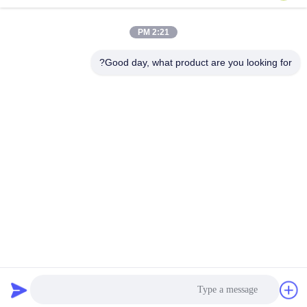
الاتصال السريع
2:21 PM
العنوان
Good day, what product are you looking for?
لا، لا، لا122شارع شيزانغ، مدينة ووشي، مقاطعة جيانغسو،
214413، جمهورية الصين
هاتف
86-18051930311
البريد الإلكتروني
amelia@sinocoredrill.com
سياسة الخصوصية
|
خريطة الموقع
| الصين جيدة الجودة منصة الحفر
الأساسية المورد. حقوق الطبع والنشر © 2011-2026 Jiangsu
Sinocoredrill Exploration Equipment Co., Ltd . كل شيء حقوق
محجوزة