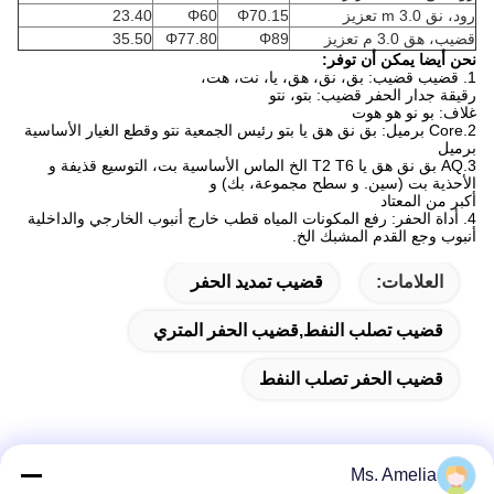
رود، نق 3.0 m تعزيز
Φ70.15
Φ60
23.40
قضيب، هق 3.0 م تعزيز
Φ89
Φ77.80
35.50
نحن أيضا يمكن أن توفر:
1. قضيب قضيب: بق، نق، هق، يا، نت، هت،
رقيقة جدار الحفر قضيب: بتو، نتو
غلاف: بو نو هو هوت
2.Core برميل: بق نق هق يا بتو رئيس الجمعية نتو وقطع الغيار الأساسية
برميل
3.AQ بق نق هق يا T2 T6 الخ الماس الأساسية بت، التوسيع قذيفة و
الأحذية بت (سين. و سطح مجموعة، بك) و
أكبر من المعتاد
4. أداة الحفر: رفع المكونات المياه قطب خارج أنبوب الخارجي والداخلية
أنبوب وجع القدم المشبك الخ.
العلامات:
قضيب تمديد الحفر
قضيب تصلب النفط,قضيب الحفر المتري
قضيب الحفر تصلب النفط
Ms. Amelia