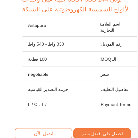
الألواح الشمسية الكهروضوئية على الشبكة
اسم العلامة
Antapura
التجارية:
رقم الموديل:
330 واط - 540 واط
الـ MOQ:
100 قطعة
سعر:
negotiable
تفاصيل التغليف:
حزمة التصدير القياسية
L / C ، T / T
Payment Terms:
اتصل الآن
احصل على افضل سعر