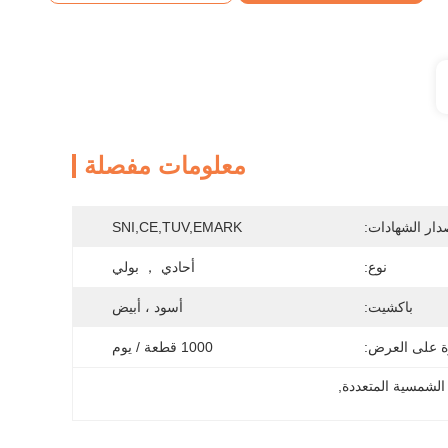
معلومات مفصلة
دار الشهادات:
SNI,CE,TUV,EMARK
نوع:
أحادي ， بولي
باكشيت:
أسود ، أبيض
ة على العرض:
1000 قطعة / يوم
 الشمسية المتعددة
, 