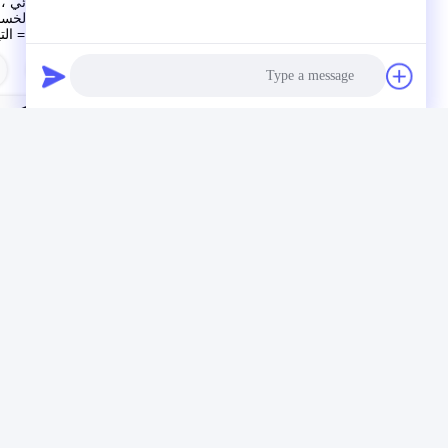
مقدار التيار الكهربائي ، باستخدام 
لذلك ، فإن مقدار الخسائر الداخل
الخسائر الكهربائية = التيار 2 × المق
العلامات:
والوحدات الكهرو
Photo
Video Call
Audio Call
رابط سريع
الاتصا
المنزل
ال
حول نحن
جم
المنتجات
ها
فيديو