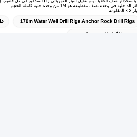
نصف الخلايا ، يتم تقليل التيار الكهربائي (1) المتدفق في كل قضيب إلى النصف.
ية في وحدة نصف مقطوعة هو 1/4 من وحدة خلية كاملة الحجم.
اومة
170m Water Well Drill Rigs,Anchor Rock Drill Rigs
عل
ضوئية للألواح الشمسية المتعددة
ل السريع
ال
عنوان
اش
لا، لا، لا122شارع شيزانغ، مدينة ووشي، مقاطعة جيانغسو، 214413،
هورية الصين
تف