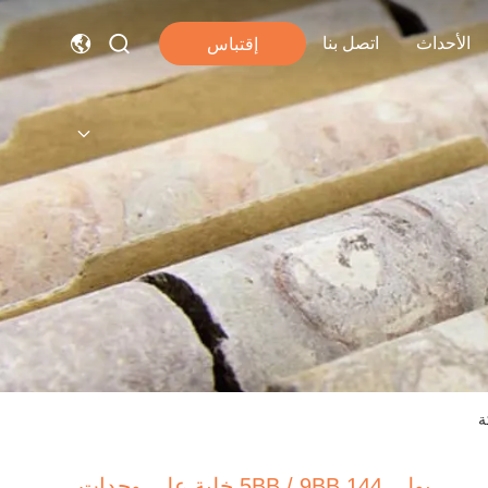
الأحداث
اتصل بنا
إقتباس
بولي 5BB / 9BB 144 خلية على وحدات