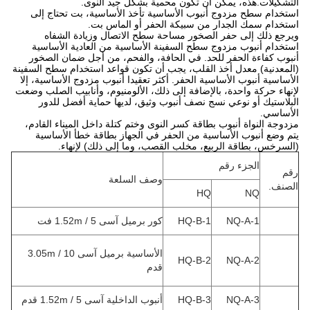
التشكيلات.هذه، يمكن أن تكون محمية بشكل جيد النوى.
استخدام سطح مزدوج أنبوب الأساسية تأخذ الأساسية، بت تحتاج إلى
استخدام سمك الجدار من سبيكة الحفر أو الماس بت.
ويرجع ذلك إلى حفر الصخور مساحة سطح الاتصال وزيادة الشفاه
استخدام أنبوب مزدوج سطح السفينة الأساسية من العادية الأساسية
أنبوب كفاءة الحفر للحد.
في الحافة، والفحم، من أجل ضمان الصخور
(المعدنية) معدل أخذ القلب، يجب أن تكون قواعد استخدام سطح السفينة
الأساسية أنبوب الأساسية الحفر.
أكثر تعقيدا أنبوب مزدوج الأساسية، إلا
لإنهاء حركة واحدة، بالإضافة إلى ذلك، الألومنيوم، وأنابيب الصلب وضعت
البلاستيك أو نوعي نسج نصف أنبوب وثيق، لديها حماية أفضل للدور
الأساسي.
مزدوجة النواة أنبوب بطاقة كسر النوى وختم كتلة داخل الميناء القادم،
يتم وضع أنبوب الأساسية من الحفر في الجهاز بطاقة خطأ الأساسية
(السرخس، بطاقة الربيع، مخلب القصب، وما إلى ذلك) لإنهاء.
الجزء رقم
رقم
وصف السلعة
الصنف.
HQ
NQ
NQ-A-1
HQ-B-1
كور برميل آسى 1.52m / 5 فت
الأساسية برميل آسى 3.05m / 10
HQ-B-2
NQ-A-2
قدم
NQ-A-3
HQ-B-3
أنبوب الداخلية آسى 1.52m / 5 قدم