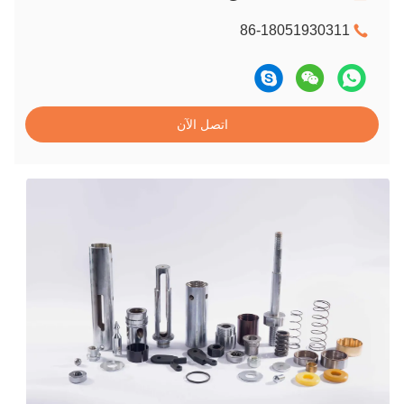
86-18051930311
اتصل الآن