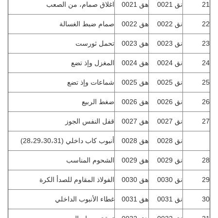
21
نق 0021
هق 0021
اغلاق صمام، من الصعب
22
نق 0022
هق 0022
صمام ضبط الغسالة
23
نق 0023
هق 0023
تحمل ثورست
24
نق 0024
هق 0024
المغزل وإذ تضع
25
نق 0025
هق 0025
شماعات وإذ تضع
26
نق 0026
هق 0026
ضغط الربيع
27
نق 0027
هق 0027
قفل النفس الجوز
نق 0028
هق 0028
أنبوب كاب داخلي (28،29،30،31)
28
نق 0029
هق 0029
الشحوم المناسب
29
نق 0030
هق 0030
الفولاذ المقاوم للصدأ الكرة
30
نق 0031
هق 0031
غطاء الأنبوب الداخلي