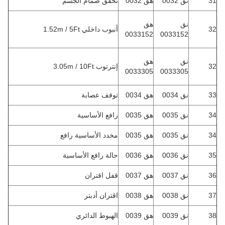
31
نق 0032
هق 0032
تحقق صمام الجسم
نق
هق
32
أنبوب داخلي 1.52m / 5Ft
0033152
0033152
نق
هق
32
إنترتوب 3.05m / 10Ft
0033305
0033305
33
نق 0034
هق 0034
توقف عصابة
34
نق 0035
هق 0035
رافع الأساسية
34
نق 0035
هق 0035
مخدد الأساسية رافع
35
نق 0036
هق 0036
حالة رافع الأساسية
36
نق 0037
هق 0037
قفل اقتران
37
نق 0038
هق 0038
اقتران أدبتر
38
نق 0039
هق 0039
الهبوط الدائري