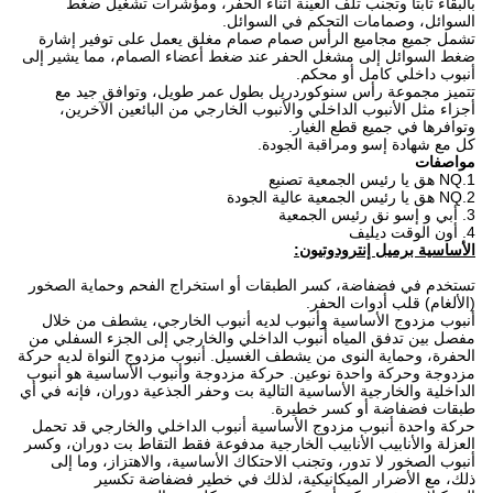
بالبقاء ثابتا وتجنب تلف العينة أثناء الحفر، ومؤشرات تشغيل ضغط
السوائل، وصمامات التحكم في السوائل.
تشمل جميع مجاميع الرأس صمام صمام مغلق يعمل على توفير إشارة
ضغط السوائل إلى مشغل الحفر عند ضغط أعضاء الصمام، مما يشير إلى
أنبوب داخلي كامل أو محكم.
تتميز مجموعة رأس سنوكوردريل بطول عمر طويل، وتوافق جيد مع
أجزاء مثل الأنبوب الداخلي والأنبوب الخارجي من البائعين الآخرين،
وتوافرها في جميع قطع الغيار.
كل مع شهادة إسو ومراقبة الجودة.
مواصفات
1.NQ هق يا رئيس الجمعية تصنيع
2.NQ هق يا رئيس الجمعية عالية الجودة
3. أبي و إسو نق رئيس الجمعية
4. أون الوقت ديليف
الأساسية برميل إنترودوتيون:
تستخدم في فضفاضة، كسر الطبقات أو استخراج الفحم وحماية الصخور
(الألغام) قلب أدوات الحفر.
أنبوب مزدوج الأساسية وأنبوب لديه أنبوب الخارجي، يشطف من خلال
مفصل بين تدفق المياه أنبوب الداخلي والخارجي إلى الجزء السفلي من
الحفرة، وحماية النوى من يشطف الغسيل.
أنبوب مزدوج النواة لديه حركة
مزدوجة وحركة واحدة نوعين.
حركة مزدوجة وأنبوب الأساسية هو أنبوب
الداخلية والخارجية الأساسية التالية بت وحفر الجذعية دوران، فإنه في أي
طبقات فضفاضة أو كسر خطيرة.
حركة واحدة أنبوب مزدوج الأساسية أنبوب الداخلي والخارجي قد تحمل
العزلة والأنابيب الأنابيب الخارجية مدفوعة فقط التقاط بت دوران، وكسر
أنبوب الصخور لا تدور، وتجنب الاحتكاك الأساسية، والاهتزاز، وما إلى
ذلك، مع الأضرار الميكانيكية، لذلك في خطير فضفاضة تكسير