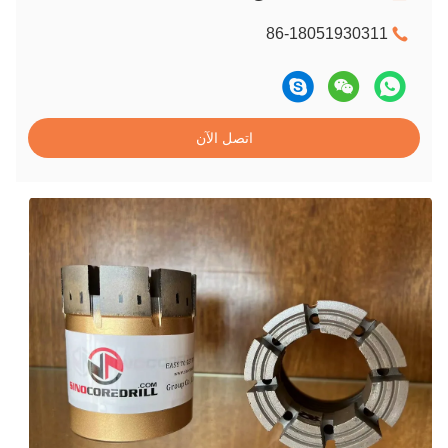
86-18051930311
اتصل الآن