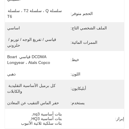
سلسلة Q ، سلسلة T2 ، سلسلة 
الحجم متوفر:
T6
الملف الشخصي التاج:
اساسي
قياسي / تفريغ الوجه / توربو / 
الممرات المائية:
حلزوني
DCDMA قياسي Boart 
خيط:
Longyear ، Atals Copco
اللون:
ذهبي
كل برميل الأساسية التقليدية 
أبليكايون:
والكابلات
يستخدم:
حفر الماس التنقيب عن المعادن
بتات أساسية nq3
, 
إبراز:
بتات أساسية HQ3
, 
بتات سلكية ثلاثية الأنبوب