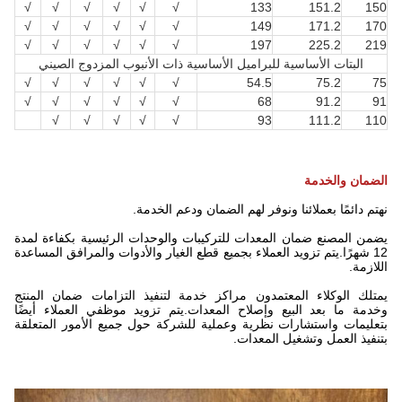
√
√
√
√
√
√
133
151.2
150
√
√
√
√
√
√
149
171.2
170
√
√
√
√
√
√
197
225.2
219
البتات الأساسية للبراميل الأساسية ذات الأنبوب المزدوج الصيني
√
√
√
√
√
√
54.5
75.2
75
√
√
√
√
√
√
68
91.2
91
√
√
√
√
√
93
111.2
110
الضمان والخدمة
نهتم دائمًا بعملائنا ونوفر لهم الضمان ودعم الخدمة.
يضمن المصنع ضمان المعدات للتركيبات والوحدات الرئيسية بكفاءة لمدة
12 شهرًا.يتم تزويد العملاء بجميع قطع الغيار والأدوات والمرافق المساعدة
اللازمة.
يمتلك الوكلاء المعتمدون مراكز خدمة لتنفيذ التزامات ضمان المنتج
وخدمة ما بعد البيع وإصلاح المعدات.يتم تزويد موظفي العملاء أيضًا
بتعليمات واستشارات نظرية وعملية للشركة حول جميع الأمور المتعلقة
بتنفيذ العمل وتشغيل المعدات.