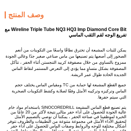
وصف المنتج
Wireline Triple Tube NQ3 HQ3 Imp Diamond Core Bit مع
تفريغ الوجه لقم الثقب الماسي
يمكن للبتات المشبعة أن تخترق نطاقًا واسعًا من التكوينات من أنعم
الصخور إلى أصعبها.يتم تصنيعها من ماس صناعي صغير جدًا وعالي الجودة
ممزوج بالتساوي من خلال مصفوفة كربيد التنجستن.أثناء الحفر ، تتآكل
المصفوفة بشكل متساوٍ مما يؤدي إلى التعرض المستمر لنقاط الماس
الجديدة الحادة طوال عمر الريشة.
جميع القطع المشبعة لها حماية من TC ومقياس الماس.يختلف حجم
الماس وتركيزه وتركيبه الأمثل وفقًا لصلابة وكشط التكوينات الصخرية
التي سيتم حفرها.
يتم تصنيع قطع الماس المشبعة SINOCOREDRILL باستخدام مواد خام
عالية الجودة للحصول على أداء حفر مثالي.نتيجة لأكثر من 20 عامًا من
الخبرة لموظفينا في صناعة الحفر ، يمكننا أن نوصي بالتصميم الأمثل
لتحقيق الأداء الأمثل في مجموعة متنوعة من التطبيقات والظروف.تتوفر
أشكال مختلفة للوجه والروابط وصفات الماس للحصول على أداء حفر
فائق وعمر أطول للبت مما يؤدي إلى عدد أقل من الرحلات داخل الحفرة