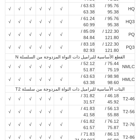
63.63 /
95.76 /
√
√
√
√
√
√
HQ
63.38
95.38
61.24 /
95.76 /
√
√
√
√
√
√
HQ3
60.99
95.38
85.09 /
122.30 /
√
√
√
√
√
√
PQ
84.84
121.80
83.18 /
122.30 /
√
√
√
√
√
√
PQ3
82.93
121.80
القطع الأساسية للبراميل ذات النواة المزدوجة من السلسلة N
52.12 /
75.44 /
√
√
√
√
√
√
NMLC
51.87
75.19
63.63 /
98.98 /
√
√
√
√
√
√
HMLC
63.38
98.60
البتات الأساسية للبراميل ذات النواة المزدوجة من سلسلة T2
31.82 /
46.18 /
√
√
√
√
√
√
T2-46
31.57
45.92
41.83 /
56.13 /
√
√
√
√
√
√
T2-56
41.58
55.88
61.82 /
76.12 /
√
√
√
√
√
√
T2-76
61.57
75.87
71.83 /
86.13 /
√
√
√
√
√
√
T2-86