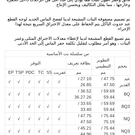
وخارجها ، مما يقلل التكاليف ويحسن الإنتاج.
تم تصميم مصفوفة البتات المشبعة لدينا لفضح الماس الجديد لوجه القطع
عند حدوث التآكل.يتم الحفاظ على معدل الاختراق السريع نتيجة لهذا
الإجراء.
يتم تصنيع القطع المشبعة لدينا لإعطاء معدلات الاختراق المثلى وعمر
البتات ، وهو أمر مطلوب لتقليل تكلفة حفر الماس إلى الحد الأدنى.
س سلسلة بت الأساسية
التطوير
بطاقة تعريف
التوفر
بحجم
التنظيمي
مم
مم
عفريت.
SS
TC
PDC
TSP
EP
عبد
47.75 /
27.10 /
√
√
√
√
√
√
القدير
47.50
26.85
36.52 /
59.69 /
√
√
√
√
√
√
BQ
36.27.26
59.44
33.65 /
59.69 /
√
√
√
√
√
√
BQ3
33.40
59.44
47.75 /
75.44 /
√
√
√
√
√
√
NQ
47.50
75.19
45.21 /
75.44 /
√
√
√
√
√
√
NQ3
44.96
75.19