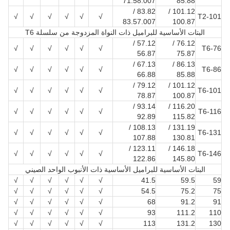
71.58.007
85.88
83.82 /
101.12 /
√
√
√
√
√
√
T2-101
83.57.007
100.87
البتات الأساسية للبراميل ذات النواة المزدوجة من سلسلة T6
57.12 /
76.12 /
√
√
√
√
√
√
T6-76
56.87
75.87
67.13 /
86.13 /
√
√
√
√
√
√
T6-86
66.88
85.88
79.12 /
101.12 /
√
√
√
√
√
√
T6-101
78.87
100.87
93.14 /
116.20 /
√
√
√
√
√
√
T6-116
92.89
115.82
108.13 /
131.19 /
√
√
√
√
√
√
T6-131
107.88
130.81
123.11 /
146.18 /
√
√
√
√
√
√
T6-146
122.86
145.80
البتات الأساسية للبراميل الأساسية ذات الأنبوب الواحد الصيني
√
√
√
√
√
√
41.5
59.5
59
√
√
√
√
√
√
54.5
75.2
75
√
√
√
√
√
√
68
91.2
91
√
√
√
√
√
√
93
111.2
110
√
√
√
√
√
√
113
131.2
130