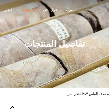
المنزل
حول نحن
المنتجات
فيديو
تفاصيل المنتجات
ماس HW لحفر البئر