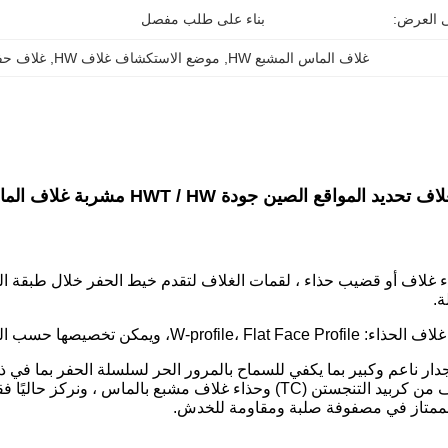
ى العرض:
بناء على طلب مفصل
غلاف الماس المشبع HW
, 
موضع الاستكشاف غلاف HW
, 
غلاف حفر
اقع الصين جودة HWT / HW مشربة غلاف الماس بت الحذاء
ء غلاف أو قضيب حذاء ، لقمات الغلاف لتقدم خيط الحفر خلال طبقة 
ة.
W-profil، ويمكن تخصيصها حسب الطلب.
دار ناعم وكبير بما يكفي للسماح بالمرور الحر لسلسلة الحفر بما في ذ
إلى ذلك ، وهناك غلاف من كربيد التنجستن (TC) وحذاء غلاف مشبع
ممتاز في مصفوفة صلبة ومقاومة للخدش.