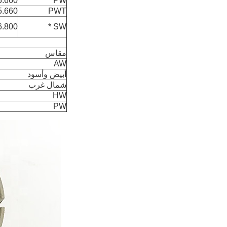
.660 / 5.640
PW **
.660 / 5.640
PWT
.800 / 6.780
SW *
مقاس
AW
أبيض وأسود
شمال غرب
HW
PW