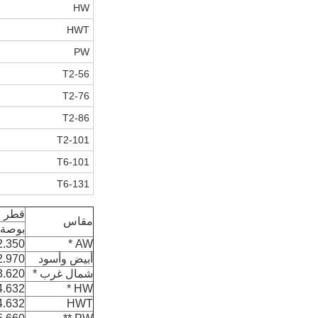
HW
HWT
PW
T2-56
T2-76
T2-86
T2-101
T6-101
T6-131
قطر ا
مقاس
بوصة
.350 / 2.340
AW *
أبيض وأسود
970 / 2.960.0000
شمال غرب *
.620 / 3.610
.632 / 4.617
HW *
.632 / 4.617
HWT