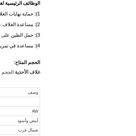
الوظائف الرئيسية لغط
1): حماية نهايات الغلاف من التشويه.
2): مساعدة الغلاف على المرور من خلال الطبقة إلى صخرة السرير.
3): حمل الطين على سطح الأرض.
4): مساعدة في تمرير الغلاف عندما يكون قضيب الحفر في الحفرة
الحجم المتاح:
غلاف الأحذية
الحجم من ، BW ، NW ، HW ، HWT ، PW (بما في ذلك 
وصف
AW
أبيض وأسود
شمال غرب