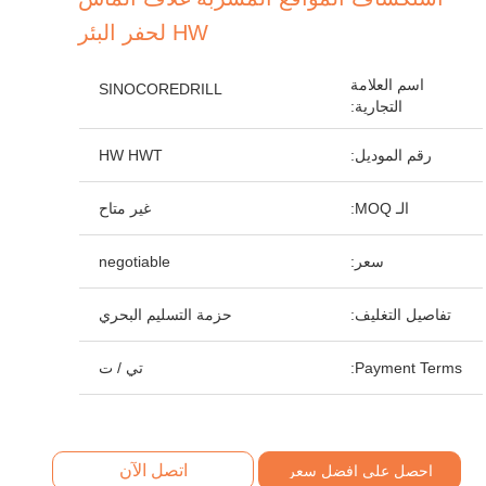
HW لحفر البئر
اسم العلامة
SINOCOREDRILL
التجارية:
رقم الموديل:
HW HWT
الـ MOQ:
غير متاح
سعر:
negotiable
تفاصيل التغليف:
حزمة التسليم البحري
Payment Terms:
تي / ت
اتصل الآن
احصل على افضل سعر