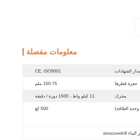
معلومات مفصلة
دار الشهادات:
CE, ISO9001
حفرة قطرها:
150-75 ملم
محرك:
11 كيلو واط ، 1500 دورة / دقيقة
وحدة الطاقة):
500 كغ
sinocoredrill