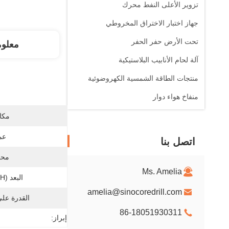
تزوير الأعلى النفط محرك
جهاز اختبار الاختراق المخروطي
تحت الأرض حفر الحفر
معلو
آلة لحام الأنابيب البلاستيكية
منتجات الطاقة الشمسية الكهروضوئية
منفاخ هواء دوار
مكان
عم
اتصل بنا
محر
Ms. Amelia
البعد (L * W * H):
amelia@sinocoredrill.com
القدرة عل
86-18051930311
إبراز: