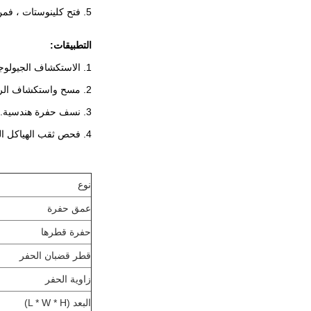
5. فتح كلينوستات ، فمن السهل رفع وفقدان الحفر.
التطبيقات:
1. الاستكشاف الجيولوجي الهندسي.
2. مسح واستكشاف الرواسب المعدنية الصلبة.
3. نسف حفرة هندسية.
4. فحص ثقب الهياكل الخرسانية المختلفة.
نوع
عمق حفرة
حفرة قطرها
قطر قضبان الحفر
زاوية الحفر
البعد (L * W * H)