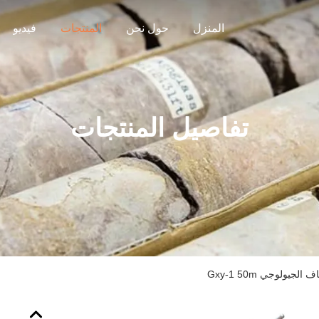
المنزل
حول نحن
المنتجات
فيديو
تفاصيل المنتجات
جيولوجي Gxy-1 50m