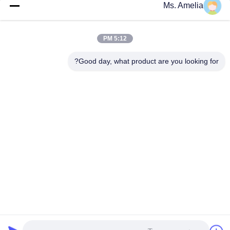
Ms. Amelia
الاتصال السريع
5:12 PM
العنوان
Good day, what product are you looking for?
لا، لا، لا122شارع شيزانغ، مدينة ووشي، مقاطعة جيانغسو،
214413، جمهورية الصين
هاتف
86-18051930311
البريد الإلكتروني
amelia@sinocoredrill.com
سياسة الخصوصية
|
خريطة الموقع
| الصين جيدة الجودة منصة الحفر
الأساسية المورد. حقوق الطبع والنشر © 2011-2026 Jiangsu
Sinocoredrill Exploration Equipment Co., Ltd . كل شيء حقوق