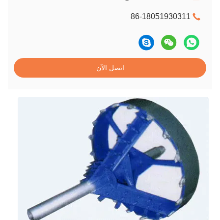
86-18051930311
اتصل الآن