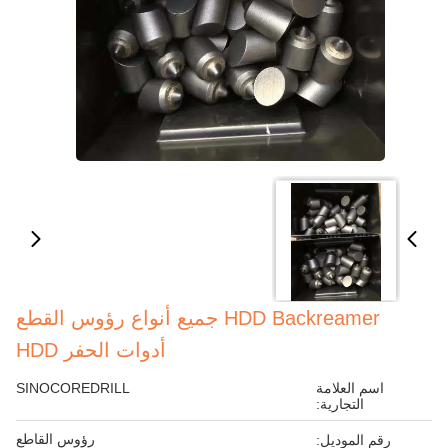
HDD Backreamer جميع أنواع رؤوس القطع
أدوات الحفر HDD
اسم العلامة
SINOCOREDRILL
التجارية:
رؤوس القاطع
رقم الموديل: