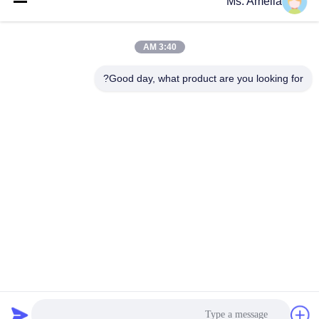
Ms. Amelia
الاتصال السريع
3:40 AM
العنوان
Good day, what product are you looking for?
لا، لا، لا122شارع شيزانغ، مدينة ووشي، مقاطعة جيانغسو،
214413، جمهورية الصين
هاتف
86-18051930311
البريد الإلكتروني
amelia@sinocoredrill.com
سياسة الخصوصية
|
خريطة الموقع
| الصين جيدة الجودة منصة الحفر
الأساسية المورد. حقوق الطبع والنشر © 2011-2026 Jiangsu
Sinocoredrill Exploration Equipment Co., Ltd . كل شيء حقوق