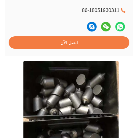
86-18051930311
اتصل الآن