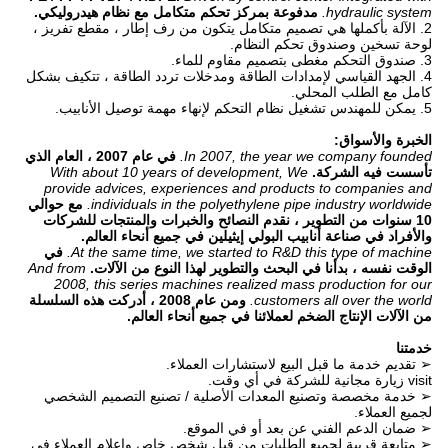
hydraulic system.
مدفوعة بمركز تحكم متكامل مع نظام هيدروليكي.
2. الآلة بأكملها هي تصميم متكامل يتكون من رف إطار ، مقطع تفريز ،
لوحة تسخين وصندوق تحكم النظام.
3. صندوق التحكم مغطى بتصميم مقاوم للماء.
4. الجهد القياسي لإمدادات الطاقة ومدخلات تردد الطاقة ، تتكيف بشكل
كامل مع الطلب المحلي.
5. يمكن للمهندس تشغيل نظام التحكم لإنهاء مهمة توصيل الأنابيب.
الخبرة والأسواق:
In 2007, the year we company founded.
في عام 2007 ، العام الذي
تأسست فيه الشركة.
With about 10 years of development, We
provide advices, experiences and products to companies and
individuals in the polyethylene pipe industry worldwide.
مع حوالي
10 سنوات من التطوير ، نقدم النصائح والخبرات والمنتجات للشركات
والأفراد في صناعة أنابيب البولي إيثيلين في جميع أنحاء العالم.
At the same time, we started to R&D this type of machine.
في
الوقت نفسه ، بدأنا في البحث والتطوير لهذا النوع من الآلات.
And from
2008, this series machines realized mass production for our
customers all over the world.
ومن عام 2008 ، أدركت هذه السلسلة
من الآلات الإنتاج الضخم لعملائنا في جميع أنحاء العالم.
خدمتنا
➢ تقديم خدمة ما قبل البيع لاستشارات العملاء.
visit زيارة مجانية للشركة في أي وقت.
➢ خدمة مخصصة وتصنيع المعدات الأصلية / تصنيع التصميم الشخصي
لجميع العملاء.
➢ ضمان الدعم الفني عن بعد أو في الموقع.
➢ متابعة قريبة لجميع الطلبات من قبل شخص خاص وإعلام العملاء في