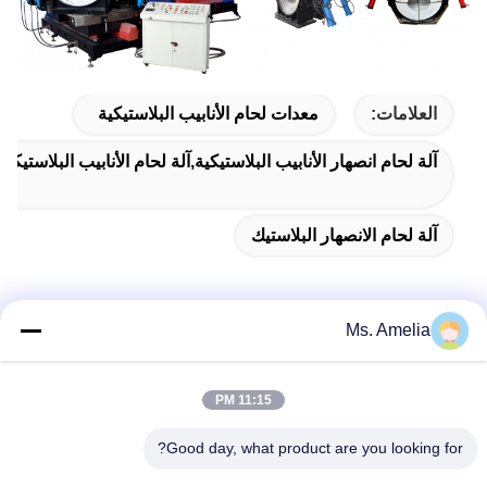
العلامات:
معدات لحام الأنابيب البلاستيكية
آلة لحام انصهار الأنابيب البلاستيكية,آلة لحام الأنابيب البلاستيكية
آلة لحام الانصهار البلاستيك
Ms. Amelia
الاتصال السريع
11:15 PM
العنوان
Good day, what product are you looking for?
لا، لا، لا122شارع شيزانغ، مدينة ووشي، مقاطعة جيانغسو،
214413، جمهورية الصين