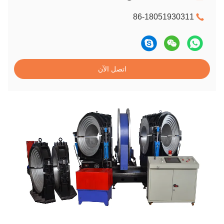
86-18051930311
اتصل الآن