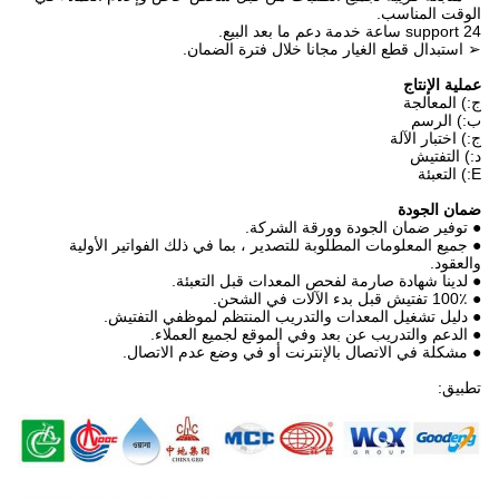
الوقت المناسب.
support 24 ساعة خدمة دعم ما بعد البيع.
➢ استبدال قطع الغيار مجانا خلال فترة الضمان.
عملية الإنتاج
ج:) المعالجة
ب:) الرسم
ج:) اختبار الآلة
د:) التفتيش
E:) التعبئة
ضمان الجودة
● توفير ضمان الجودة وورقة الشركة.
● جميع المعلومات المطلوبة للتصدير ، بما في ذلك الفواتير الأولية
والعقود.
● لدينا شهادة صارمة لفحص المعدات قبل التعبئة.
● 100٪ تفتيش قبل بدء الآلات في الشحن.
● دليل تشغيل المعدات والتدريب المنتظم لموظفي التفتيش.
● الدعم والتدريب عن بعد وفي الموقع لجميع العملاء.
● مشكلة في الاتصال بالإنترنت أو في وضع عدم الاتصال.
تطبيق: