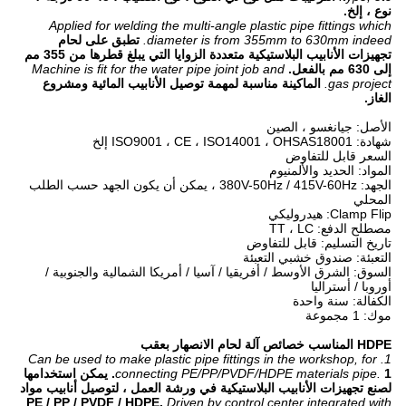
نوع ، إلخ.
Applied for welding the multi-angle plastic pipe fittings which
diameter is from 355mm to 630mm indeed.
تطبق على لحام
تجهيزات الأنابيب البلاستيكية متعددة الزوايا التي يبلغ قطرها من 355 مم
إلى 630 مم بالفعل.
Machine is fit for the water pipe joint job and
gas project.
الماكينة مناسبة لمهمة توصيل الأنابيب المائية ومشروع
الغاز.
الأصل: جيانغسو ، الصين
شهادة: ISO9001 ، CE ، ISO14001 ، OHSAS18001 إلخ
السعر قابل للتفاوض
المواد: الحديد والألمنيوم
الجهد: 380V-50Hz / 415V-60Hz ، يمكن أن يكون الجهد حسب الطلب
المحلي
Clamp Flip: هيدروليكي
مصطلح الدفع: TT ، LC
تاريخ التسليم: قابل للتفاوض
التعبئة: صندوق خشبي التعبئة
السوق: الشرق الأوسط / أفريقيا / آسيا / أمريكا الشمالية والجنوبية /
أوروبا / أستراليا
الكفالة: سنة واحدة
موك: 1 مجموعة
HDPE المناسب خصائص آلة لحام الانصهار بعقب
1. Can be used to make plastic pipe fittings in the workshop, for
connecting PE/PP/PVDF/HDPE materials pipe.
1. يمكن استخدامها
لصنع تجهيزات الأنابيب البلاستيكية في ورشة العمل ، لتوصيل أنابيب مواد
PE / PP / PVDF / HDPE.
Driven by control center integrated with