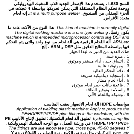
المنتج 630-I ، يستخدم هذا الإصدار الجديد قلاب المشبك الهيدروليكي
ووحدة تحكم النظام المستقلة التي يمكن تحريكها بواسطة 4 عجلات في
الجزء السفلي من الصندوق.
It is a multi purpose welder.
إنه لحام
متعدد الأغراض.
This kind of machine is normally digital.
هذا النوع من الآلات عادة ما
يكون رقميًا.
The digital welding machine is a one type welding
machine which is embedded microprocessor control like DSP and
ARM,etc.
آلة اللحام الرقمية هي آلة لحام من نوع واحد والتي يتم التحكم
فيها بواسطة المعالج الدقيق مثل DSP و ARM ، إلخ.
هناك العديد من الميزات لهذا الجهاز:
1 ، ميزة غنية.
2 ، اتساق جيد ، أداء مستقر وموثوق
3 ، وموثوقية عالية
4 ، دقة التحكم العالية
5 ، استجابة ديناميكية سريعة
6 ، أداء لحام ممتاز
7 ، قاعدة بيانات خبير لحام موثوق
8 والسلامة وتوفير الطاقة
9 ، وشبكة واللحام الآلي
مواصفات HDPE آلة لحام الانصهار بعقب المناسب
Application of welding plastic machine: Apply to produce the
PE/HDPE/PP/PVDF pipe fittings in the workshop, with the
hydraulic clamp flip.
تطبيق آلة لحام البلاستيك: تطبيق لإنتاج الأنابيب PE
/ HDPE / PP / PVDF في ورشة العمل ، مع الوجه المشبك الهيدروليكية.
The fittings are like elbow tee type, cross type, 45-60 degrees Y
type, etc.
التركيبات مثل نوع تي الكوع ، نوع الصليب ، 45-60 درجة Y