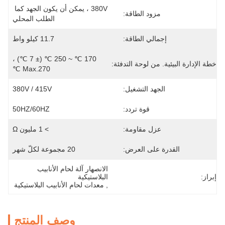
380V ، يمكن أن يكون الجهد كما 
مزود الطاقة:
الطلب المحلي
إجمالي الطاقة:
11.7 كيلو واط
170 ℃ ~ 250 ℃ (± 7 ℃) ، 
خطة الإدارة البيئية. من لوحة التدفئة:
Max.270 ℃
الجهد التشغيل:
380V / 415V
قوة تردد:
50HZ/60HZ
عزل مقاومة:
> 1 مليون Ω
القدرة على العرض:
20 مجموعة لكلّ شهر
الانصهار آلة لحام الأنابيب 
إبراز:
البلاستيكية
, 
معدات لحام الأنابيب البلاستيكية
وصف المنتج