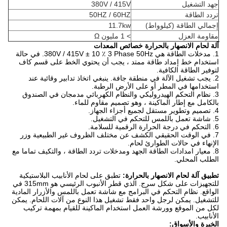
جهد التشغيل
380V / 415V
تردد الطاقة
50HZ / 60HZ
إجمالي الطاقة (كيلوواط)
11.7kw
مقاومة العزل
> 1 مليون Ω
آلة لحام الانصهار بالحرارة خصائص المعدات
1. مدخلات الطاقة هي 380V / 415V ± 10 ٪ 3 Phase 50Hz. في حالة
استخدام خط إمداد طاقة ممتد ، يجب أن يحتوي الخط على قسم كاف
لتوفير الطاقة الكافية.
2. يجب تشغيل الآلة في منطقة جافة. ينبغي اتخاذ تدابير وقائية عند
استخدامها في المطر أو على الأرض الرطبة.
3. نظام التحكم الهيدروليكي والنظام الكهربائي مدمجان في الصندوق
بالكامل مع إطار الماكينة ، وهو تصميم مقاوم للماء.
4. تصميم وتطوير مستقل لجميع أجزاء الجهاز.
5. شاشة تعمل باللمس للتحكم في التشغيل.
6. التحكم في درجة الحرارة الرقمية للسلامة.
7. في الوقت الحقيقي الكشف عن مختلف الظروف غير الطبيعية وزر
الإنهاء في حالات الطوارئ لحام.
8. معيار امدادات الطاقة الجهد ومدخلات تردد الطاقة ، والتكيف تماما مع
الطلب المحلي.
تطبيق آلة لحام الانصهار بالحرارة:
تطبق على لحام الأنابيب البلاستيكية
للتجهيزات على شكل سرج. الذي قطر الأنبوب الرئيسي هو 315mm في
الواقع. نظام التحكم في البرامج مع شاشة تعمل باللمس والأزرار المادية
للتشغيل. يمكن لرجل واحد فقط تشغيل هذا النوع من آلات اللحام. يمكن
لكل من الموقع وورشة العمل استخدام الماكينة للقيام بمهمة تركيب
الأنابيب.
الخبرة والأسواق: