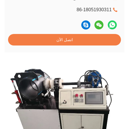
86-18051930311
اتصل الآن