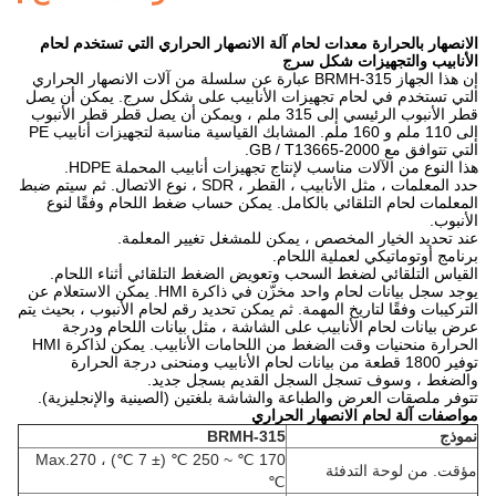
الانصهار بالحرارة معدات لحام آلة الانصهار الحراري التي تستخدم لحام
الأنابيب والتجهيزات شكل سرج
إن هذا الجهاز BRMH-315 عبارة عن سلسلة من آلات الانصهار الحراري
التي تستخدم في لحام تجهيزات الأنابيب على شكل سرج. يمكن أن يصل
قطر الأنبوب الرئيسي إلى 315 ملم ، ويمكن أن يصل قطر قطر الأنبوب
إلى 110 ملم و 160 ملم. المشابك القياسية مناسبة لتجهيزات أنابيب PE
التي تتوافق مع GB / T13665-2000.
هذا النوع من الآلات مناسب لإنتاج تجهيزات أنابيب المحملة HDPE.
حدد المعلمات ، مثل الأنابيب ، القطر ، SDR ، نوع الاتصال. ثم سيتم ضبط
المعلمات لحام التلقائي بالكامل. يمكن حساب ضغط اللحام وفقًا لنوع
الأنبوب.
عند تحديد الخيار المخصص ، يمكن للمشغل تغيير المعلمة.
برنامج أوتوماتيكي لعملية اللحام.
القياس التلقائي لضغط السحب وتعويض الضغط التلقائي أثناء اللحام.
يوجد سجل بيانات لحام واحد مخزّن في ذاكرة HMI. يمكن الاستعلام عن
التركيبات وفقًا لتاريخ المهمة. ثم يمكن تحديد رقم لحام الأنبوب ، بحيث يتم
عرض بيانات لحام الأنابيب على الشاشة ، مثل بيانات اللحام ودرجة
الحرارة منحنيات وقت الضغط من اللحامات الأنابيب. يمكن لذاكرة HMI
توفير 1800 قطعة من بيانات لحام الأنابيب ومنحنى درجة الحرارة
والضغط ، وسوف تسجل السجل القديم بسجل جديد.
تتوفر ملصقات العرض والطباعة والشاشة بلغتين (الصينية والإنجليزية).
مواصفات آلة لحام الانصهار الحراري
نموذج
BRMH-315
170 ℃ ~ 250 ℃ (± 7 ℃) ، Max.270
مؤقت. من لوحة التدفئة
℃