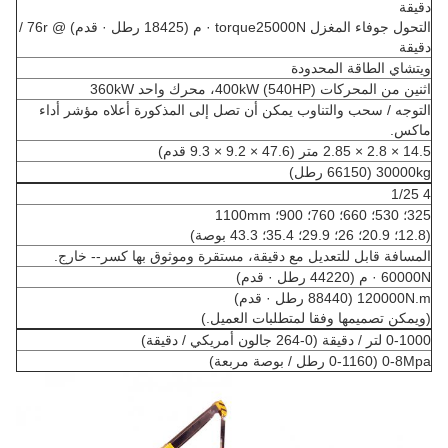
دقيقة
التحول جوفاء المغزل torque25000N · م (18425 رطل · قدم) @ 76r /
دقيقة
ويتشاي الطاقة المحدودة
اثنين من المحركات 400kW (540HP)، محرك واحد 360kW
التوجه / سحب والتناوب يمكن أن تصل إلى المذكورة أعلاه مؤشر أداء
ماكس.
14.5 × 2.8 × 2.85 متر (47.6 × 9.2 × 9.3 قدم)
30000kg (66150 رطل)
4 1/25
325؛ 530؛ 660؛ 760؛ 900؛ 1100mm
(12.8؛ 20.9؛ 26؛ 29.9؛ 35.4؛ 43.3 بوصة)
المسافة قابل للتعديل مع دقيقة، مستقرة وموثوق بها كسر-- خارج.
60000N · م (44220 رطل · قدم)
120000N.m (88440 رطل · قدم)
(ويمكن تصميمها وفقا لمتطلبات العميل.)
0-1000 لتر / دقيقة (0-264 جالون أمريكي / دقيقة)
0-8Mpa (0-1160 رطل / بوصة مربعة)