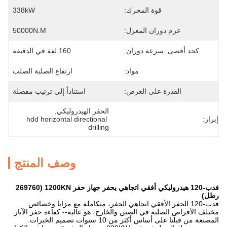
قوة المحرك:
338kW
عزم دوران المغزل:
50000N.m
كحد أقصى. سرعة دوران:
160 لفة في الدقيقة
مواد:
ارتفاع الصلبة الصلب
القدرة على العرض:
استناداً إلى ترتيب مفصلة
الحفر الهيدروليكي
, 
إبراز:
hdd horizontal directional 
drilling
وصف المنتج
فدب-120 هيدروليكي أفقي اتجاهي يحفر جهاز حفر 1200KN (269760
رطل)
فدب-120 الحفر الأفقي اتجاهي الحفر، متكاملة مع مزايا وخصائص
مختلف الأقراص الصلبة في الصين والخارج، هو عالية-- كفاءة حفر الآبار
المصنعة من قبلنا على أساس أكثر من 10 سنوات تصميم الخبرات.