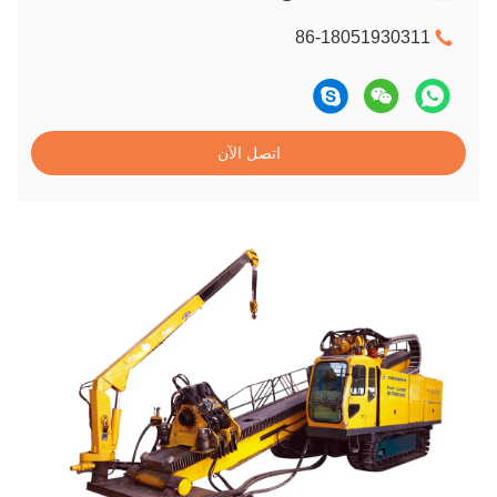
86-18051930311
اتصل الآن