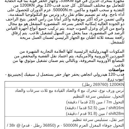
مجهزة بمحرك الديزل في قوة 338KW، وجهاز الحفر قوية بما فيه الكفاية
للتعامل مع مختلف المشاكل.
كل جديد فدب-120 يوفر 1200KN من
التغذية و سحب القوة و ماكس.
50000N.m.
عزم الدوران للحصول على
أداء ناجح.
وقد تم تصميم نظام نقل رف وترس مع التكنولوجيا المتقدمة،
والتي تضمن حركة أكثر موثوقية وأكثر أمانا من رأس الحفر.
يتيح الزاحف
ذو الجودة العالية إمكانية الحفر بسرعة.
المقصورة المشغل هو مع مجال
واسع من الرأي وعزل الصوت جيدة.
يتم تركيب جميع أنواع أجهزة القياس
الرصد في المقصورة، مما يجعل من السهل لتشغيل تلاعب.
يتم إرفاق
رافعة بسعة ثلاثة أطنان مع الجهاز الرئيسي لضمان العمل مريحة
للمشغل.
المكونات الهيدروليكية الرئيسية كلها العلامة التجارية الشهيرة من
الموردين الأوروبية والأمريكية، يتم اعتماد نقل القضية والمخفض من
المصانع الأوروبية المعروفة، وبالتالي يتم ضمان تشغيل موثوق بها من
تلاعب.
مواصفات
فدب-120 هيدرولي اتجاهي يحفر جهاز حفر يستعمل ل سيفيك إنجينيرينغ -
أنبوب زرع.
1200KN (269760 رطل)
ترس ورف نوع، تتحرك مع 4 والعتاد القيادة مع ثلاث سرعات والعتاد
التحول، ستبليس سرعة التنظيم
التحول 7m / مين (23 قدما / دقيقة)
shift16m / مين (52.5 قدما / دقيقة)
shift28m / مين (91.8 قدم / دقيقة)
جير نقل، ستبليس سرعة تنظيم
التحول جوفاء المغزل العزم 50000N · م (36850 رطل · قدم) @ 38r /