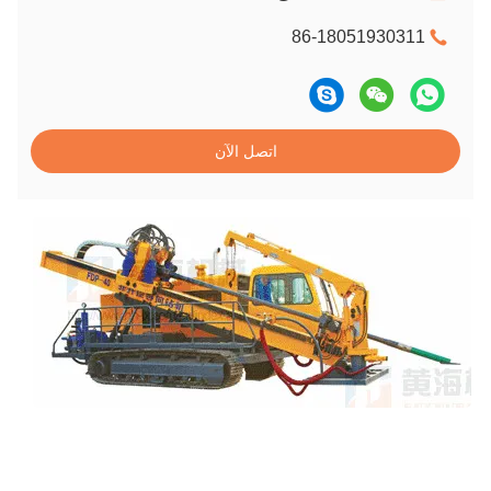
86-18051930311
اتصل الآن