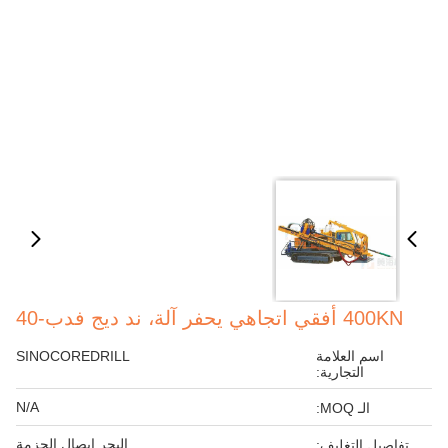
400KN أفقي اتجاهي يحفر آلة، ند ديج فدب-40
اسم العلامة
SINOCOREDRILL
التجارية:
N/A
الـ MOQ:
البحر إيصال الحزمة
تفاصيل التغليف: