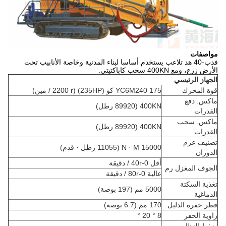
مواصفات
فدب-40 هد تلاعب يستخدم أساسا لبناء المدنية وخاصة الأنابيب تحت
الأرض زرع، ومع 400KN سحب كاباكتيتي.
الجهاز الرئيسي
قوة المحرك
YC6M240 175 كو (235HP) (2200 r / مين)
ماكس.
دفع
400KN (89920 رطل)
القدرات
ماكس.
سحب
400KN (89920 رطل)
القدرات
تصنيف عزم
15000 N · M (11055 رطل · قدم)
الدوران
أقل 0-40r / دقيقة
الجوف المغزل رم
عالية 0-80r / دقيقة
تغذية السكتة
5000 مم (197 بوصة)
الدماغية
قطر حفرة الدليل
170 مم (6.7 بوصة)
زاوية الحفر
8 ° 20 °