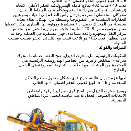
4.5-m-لونغ قضيب الحفر لضمان أدائها العالي.
فدب-40 / فدب-40Z نماذج كاملة الهيدروليكية الحفر الأفقي الاتجاه
(ترينشليس)، والتي هي ذاتية الدفع ومتكاملة مع المطاط الزاحف.
محركان منخفضان السرعة يقودان رأس الطاقة إلى القيادة بسرعتين.
الحفارات المتقدمة في التكنولوجيا وبسيطة في الهيكل.
نظام تغذية
سلسلة من المحرك يجعل أداء مستقرة وموثوق بها.
الصاري يمكن تعديلها
ضمن مجموعة من 8- 20 °
لتلبية الحاجة من زاوية الحفر.
مع انخفاض
مركز الثقل ومجهزة رافعة مساعدة، فهي مستقرة في العملية وجذابة
في المظهر.
فدب-40Z هو تلاعب تثبيت مع التلقائي الحفر قضيب قضيب
المناولة.
الميزات والفوائد
المكونات الرئيسية مثل محرك الديزل، ضخ النفط، صمام، المحرك،
سرعة-- المخفض وغيرها من العناصر الهيدروليكية الرئيسية هي
المعتمدة من المنتجات مع العلامات التجارية المعروفة في الداخل
والخارج.
لديها عزم دوران عالية، خرج قوي، هيكل معقول، وضع التحكم
المتقدمة و 4.5-m-لونغ قضيب الحفر لضمان أدائها العالي.
ويتميز محرك الديزل من انتاج قوي، وتوفير الوقود وانخفاض
الانبعاثات الضوضاء لجعل تلاعب مناسبة للعمل في المناطق
الحضرية.