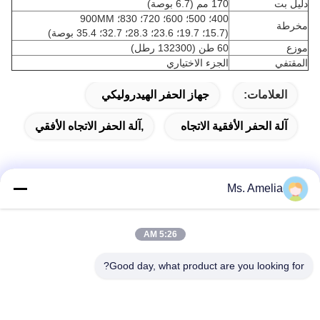
دليل بت
170 مم (6.7 بوصة)
400؛ 500؛ 600؛ 720؛ 830؛ 900MM
مخرطة
(15.7؛ 19.7؛ 23.6؛ 28.3؛ 32.7؛ 35.4 بوصة)
موزع
60 طن (132300 رطل)
المقتفي
الجزء الاختياري
العلامات:
جهاز الحفر الهيدروليكي
آلة الحفر الأفقية الاتجاه
,آلة الحفر الاتجاه الأفقي
Ms. Amelia
الاتصال السريع
5:26 AM
العنوان
Good day, what product are you looking for?
لا، لا، لا122شارع شيزانغ، مدينة ووشي، مقاطعة جيانغسو،
214413، جمهورية الصين
هاتف