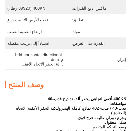
ماكس. دفع القدرات:
400KN (89920 رطل)
تطبيق:
تحت الأرض الأنابيب زرع
مواد:
ارتفاع الصلبة الصلب
القدرة على العرض:
استناداً إلى ترتيب مفصلة
hdd horizontal directional 
إبراز:
drilling
, 
آلة الحفر الاتجاه الأفقي
وصف المنتج
400KN أفقي اتجاهي يحفر آلة، ند ديج فدب-40
مواصفات
فدب-40 / فدب-40Z نماذج كاملة الهيدروليكية الحفر الأفقية الاتجاه
(الخنادق)
وعزم دوران عالية، خرج قوي،
هيكل معقول،
وضع التحكم المتقدم