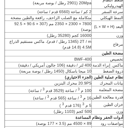
ضغط النظام
20Mpa (2901 رطل / بوصة مربعة)
الهيدروليكي
سرعة السفر
2 كم / ساعة (6560 قدم / ساعة)
النمط الهيكلي
متكاملة مع الصلب الزاحف، رافعة والطين مضخة
7800 × 2300 × 2350 مم (307 × 90.6 × 92.5
البعد (L × W × H)
بوصة)
وزن
16000 كجم (35280 رطل)
2T / m (1345 رطل / قدم)، ماكس مستقيم الذراع
مرفاع
4.5M (14.8 قدم)
مضخة الطين
تخصيص
BWF-400
ماكس.
إبراء الذمة
400 لتر / دقيقة (106 جالون أمريكي / دقيقة)
ذروة الضغط
10 ميجا باسكال (1450 رطل / بوصة مربعة)
نظام عملية الطين (الجزء الاختياري)
بيانات المحرك
20.9PS محرك البنزين
3
3
مضخة المعلمة
100 م
/ ساعة (3529 قدم
/ ساعة)
3
3
قدرة معالجة الطين
16 م
/ ساعة (565 قدم
/ ساعة)
3
3
خزان الطين
5 م
(176 قدم
)
وزن
500 كجم (1103 رطل)
أدوات الحفر ونظام المساعدة
مواصفات رود
89 × 4500 مم (3.5 × 177 بوصة)