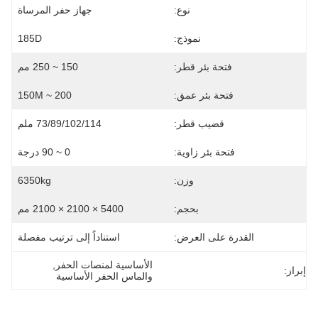
نوع:
جهاز حفر المرساة
نموذج:
185D
فتحة بئر قطر:
150 ~ 250 مم
فتحة بئر عمق:
200 ~ 150M
قضيب قطر:
73/89/102/114 ملم
فتحة بئر زاوية:
0 ~ 90 درجة
وزن:
6350kg
بحجم:
5400 × 2100 × 2100 مم
القدرة على العرض:
استناداً إلى ترتيب مفصلة
الأساسية لمنصات الحفر
, 
إبراز:
والماس الحفر الأساسية