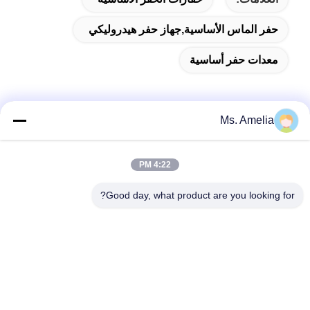
حفر الماس الأساسية,جهاز حفر هيدروليكي
معدات حفر أساسية
Ms. Amelia
الاتصال السريع
4:22 PM
العنوان
Good day, what product are you looking for?
لا، لا، لا122شارع شيزانغ، مدينة ووشي، مقاطعة جيانغسو،
214413، جمهورية الصين
هاتف
86-18051930311
البريد الإلكتروني
amelia@sinocoredrill.com