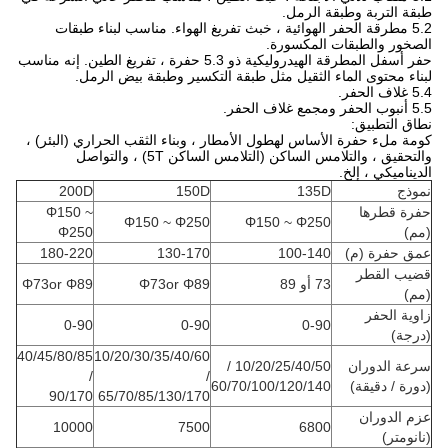
طبقة التربة وطبقة الرمل.
5.2 مطرقة الحفر الهوائية ، خبث تفريغ الهواء. مناسب لبناء طبقات
الصخور والطبقات المكسورة.
حفر أسفل المطرقة الهيدروليكية ذو 5.3 حفرة ، تفريغ الطين. إنه مناسب
لبناء محتوى الماء الثقيل مثل طبقة التكسير وطبقة بيض الرمل.
5.4 غلاف الحفر.
5.5 أنبوب الحفر ومجمع غلاف الحفر.
نطاق التطبيق:
كومة ملء حفرة الأساس لهطول الأمطار ، وبناء الثقب الحراري (البئر) ،
والتحقيق ، والتلامس الساكن (التلامس الساكن 5T) ، والتواصل
الديناميكي ، إلخ.
نموذج
135D
150D
200D
حفرة قطرها
Φ150 ~
Φ150 ~ Φ250
Φ150 ~ Φ250
(مم)
Φ250
عمق حفرة (م)
100-140
130-170
180-220
قضيب القطر
73 أو 89
Φ73or Φ89
Φ73or Φ89
(مم)
زاوية الحفر
0-90
0-90
0-90
(درجة)
40/45/80/85
10/20/30/35/40/60
سرعة الدوران
10/20/25/40/50 /
/
/
(دورة / دقيقة)
60/70/100/120/140
90/170
65/70/85/130/170
عزم الدوران
10000
7500
6800
(نانومتر)