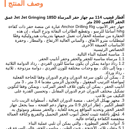
وصف المنتج
أقطار قضيب 114 مم جهاز حفر المرساة Jet Jet Gringing 185D عمق
الحفر الأقصى 200 متر
جهاز حفر الأنبوب Anchor Drilling Rig عبارة عن منصة حفر ذات كفاءة
hihg أساسًا للرسو ، وتقطيع الطائرات النفاثة ونزح المياه ، إن هذه
الحفارة من سلسلة الحفارات تعمل جميعها بتدريبات هيدروليكية وفقًا
لمتطلبات مترو الأنفاق ، والمباني العالية الارتفاع ، والمطار ، وحفرة
الأساسات العميقة الأخرى.
الخصائص الرئيسية:
1. مناسبة لعملية البناء التالية.
1.1 مرساة مناسبة للحفر والحفر وحفر أنابيب الحفر.
1.2 رذاذ دوامة يمكن أن يكون مناسبًا للوزن الفردي ، رذاذ الدوامة الثلاثية
، وما إلى ذلك ، مع وحدات مختلفة للوزن الفردي ، دوامة مزدوجة ، ثلاثية
، رذاذ ورذاذ.
2 ، يمكن أن تكون سرعة الدوران وعزم الدوران وفقا للحاجة الفعلية
لمواصلة الترتيب المعقول ، والجدول الزمني مقدما 3.4 متر ، 3 متر
أنابيب الحفر ، يمكن أن يكون غلاف الحفر المركب ، ويمكن وفقا لتكوين
تشكيل مختلف الدوران عزم الدوران المقابل ، وتحسين القدرة على
التكيف من تلاعب.
3. مجهز بهيكل الزاحف ، منصة الدوران العالية ، أسطوانة الزيت ذات
القطر الكبير ، إطار انزلاق 0.9 متر وجهاز دعم الفتحة ، مما يجعل جهاز
الحفر الحفر وتحديد المواقع مريحة للغاية ، والحفر مستقر وموثوق به.
4. مُجهَّز بأغلفة تثبيت لجعل أنبوب الحفر التحميل والتفريغ وكثافة العمالة
منخفضة الكفاءة وكفاءة عالية.
5. أدوات الحفر المطورة ، والتي يمكن أن تلبي عملية البناء:
5.1 مثقاب ثلاثي الأجنحة ، خبث الطين ، مناسب للحفر عالي السرعة في