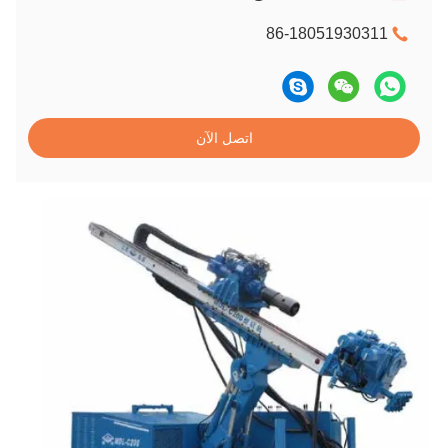
86-18051930311
اتصل الآن