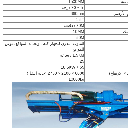
اغية
1500MM
-5 ~ 90 درجة
 الأرضي
360mm
1.5T
20M / دقيقة
لك
10MM
50M
التناوب اليدوي للجهاز كله ، وتحديد المواقع دبوس
المواقع
1.5KM / ساعة
25 °
55 + 18.5KW
× الارتفاع)
6800 × 2100 × 2750 (حالة النقل)
10000kg