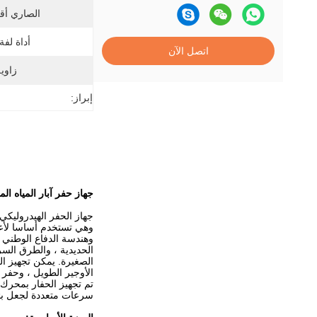
الصاري أق
أداة لفة
اتصل الآن
زاوي
إبراز:
جهاز حفر آبار المياه المثبتة على م
وهي تستخدم أساسا لأعمال
وهندسة الدفاع الوطني ، 
الحديدية ، والطرق السر
الصغيرة. يمكن تجهيز ال
الأوجير الطويل ، وحفر ا
تم تجهيز الحفار بمحرك 
سرعات متعددة لجعل بئ