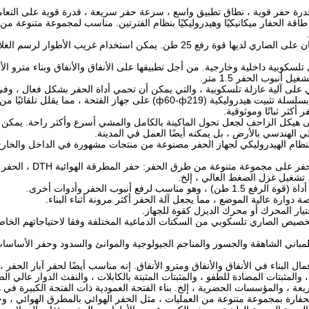
طاقة الحفار ميكانيكيًا وهيدروليكيًا بنظام الفترتين. مناسب لمجموعة متنوعة
3. اسطوانة زيتان كبيرتان على الصاري لديها قوة رفع 25 طن. يمكن ا
أنبوب الحفر 1.5 متر.
6. إن آلة الحفر مجهزة بسلسلة تثبيت هيدروليكية (ф60-ф219) على 
أكثر ثباتًا وموثوقية.
على هيكل الزاحف لجعل تحول الماكينة بالكامل والمشي أسرع وأكثر راحة. يمكن
ي الهندسي بالأرض ، بل يمكنه أيضًا العمل في المدينة.
للنظام الهيدروليكي لجهاز الحفر مصنوعة من منتجات مشهورة في الداخل والخارج ،
 تشغيل غزل الضغط العالي ، إلخ.
باني الشاهقة والجسور والمناجم الجيولوجية والموانئ والسدود وحفر الأساسات
 البناء في الأنفاق والأنفاق ومترو الأنفاق. إنه مناسب أيضًا لحفر آبار الحفر ، 
والمثبتات المضادة للطفو ، والمثبتات المثبتة بالكابلات ، والنفث الدوار عالي ال
يعة ، والمؤسسات الحضرية ، إلخ. بناء الفتحة العمودية ذات الفتحة الكبيرة في
حفارة بمجموعة متنوعة من العمليات ، مثل الحفر الهوائي بالمطرق الهوائي ، وحف