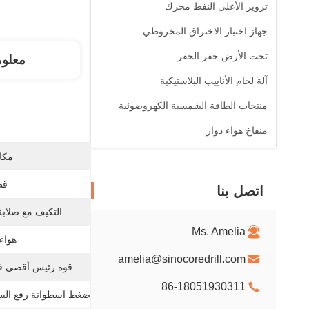
تزوير الأعلى النفط محرك
جهاز اختبار الاختراق المخروطي
تحت الأرض حفر الحفر
معلو
آلة لحام الأنابيب البلاستيكية
منتجات الطاقة الشمسية الكهروضوئية
منفاخ هواء دوار
مكان
قط
اتصل بنا
التكيف مع صلابة
Ms. Amelia
هواء
amelia@sinocoredrill.com
قوة رئيس أقصى قو
86-18051930311
ضغط اسطوانة رفع السكت