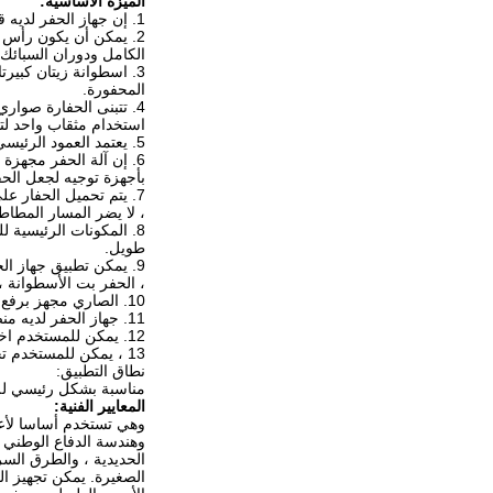
الميزة الأساسية:
1. إن جهاز الحفر لديه قدرة حفر قوية ، نطاق تطبيق واسع ، سرعة حفر سريعة ، قدرة قوية على التعامل مع الحوادث و كفاءة حفر عالية.
2. يمكن أن يكون رأس 
الكامل ودوران السبائك.
المحفورة.
استخدام مثقاب واحد لتشغيل 
5. يعتمد العمود الرئيسي على آلية عازلة تلسكوبية ، والتي يمكن أن تحمي أداة الحفر بشكل فعال ، وفي الوقت نفسه تحمي خيط أنبوب الحفر من التلف عند تكبل القيد.
بأجهزة توجيه لجعل الحفر 
7. يتم تحميل الحفار 
، لا يضر المسار المطاط
8. المكونات الرئيسية 
طويل.
، الحفر بت الأسطوانة ،
10. الصاري مجهز برفع أداة (قوة الرفع 1.5 طن) ، وهو مناسب لرفع أنبوب الحفر وأدوات أخرى.
11. جهاز الحفر لديه منصة دوارة عالية الموضع ، مما يجعل آلة الحفر أكثر مرونة أثناء البناء.
12. يمكن للمستخدم اختيار المحرك أو محرك الديزل كقوة للجهاز.
13 ، يمكن للمستخدم تخصيص الصاري تلسكوبي من السكتات الدماغية المختلفة وفقا لاحتياجاتهم الخاصة.
نطاق التطبيق:
مناسبة بشكل رئيسي للم
المعايير الفنية:
وهي تستخدم أساسا لأعمال
وهندسة الدفاع الوطني ، 
الحديدية ، والطرق السر
الصغيرة. يمكن تجهيز ال