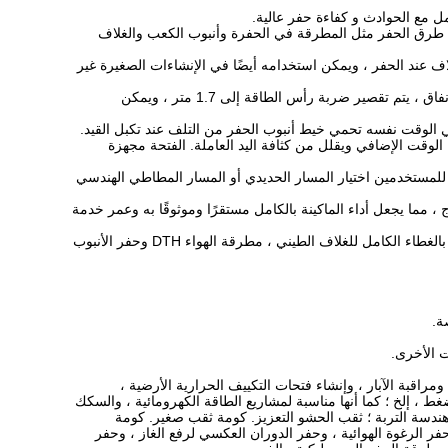
 من طرق الحفر مثل المطرقة في الحفرة وأنبوب الكعب والغلاف
ستخدام غريب الأطوار لرسم الغلاف عند الحفر ، ويمكن استخدامه أيضًا في الإنشاءات الصغيرة غير
4. تتبنى الحفارة صواري تلسكوبية داخلية وخارجية. من أجل تطبيقها على الأنفاق والأنفاق وبناء مترو الأنفاق ، يتم تقصير ضربة رأس الطاقة إلى 1.7 متر ، ويمكن
جهاز الفتحة ، مما يقلل تلقائيًا من الوقت الإضافي ويقلل من كثافة اليد العاملة. الفتحة مجهزة
 للمستخدمين اختيار المسار الحديدي أو المسار المطاطي الهندسي
 مما يجعل أداء الماكينة بالكامل مستقرًا وموثوقًا به وعمر خدمة
9. يمكن تطبيق جهاز الحفر على مجموعة متنوعة من طرق الحفر: حفر المطرقة الهوائية DTH ، الحفر بالغطاء الكامل للغلاف الطيني ، مطرقة الهواء DTH وحفر الأنبوب
 الأخرى.
ومراقبة الآبار ، وإنشاء فتحات التكييف الحرارية الأرضية ،
ضغط ، إلخ ؛ كما أنها مناسبة لمشاريع الطاقة الكهرومائية ، والسكك
 هندسة التربة ؛ ثقب الحشو التعزيز. كومة ثقب صغير. كومة
ر الرغوة الهوائية ، وحفر الدوران العكسي لرفع الغاز ، وحفر