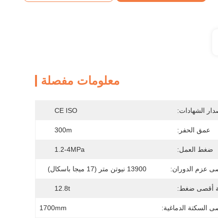
معلومات مفصلة
دار الشهادات:
CE ISO
عمق الحفر:
300m
ضغط العمل:
1.2-4MPa
ى عزم الدوران:
13900 نيوتن متر (17 ميجا باسكال)
ة أقصى ضغط:
12.8t
 السكتة الدماغية:
1700mm