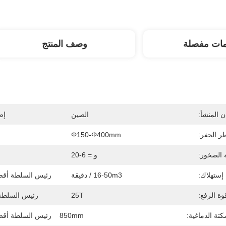
مات مفصلة
وصف المنتج
 المنشأ:
الصين
إص
ر الحفر:
Φ150-Φ400mm
 الصخور:
و = 6-20
 إستهلاك:
16-50m3 / دقيقة
رئيس السلطة أقص
ة الرفع:
25T
رئيس السلط
ة الدماغية:
850mm
رئيس السلطة أقصى