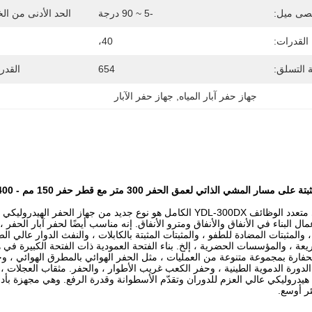
صى ميل:
-5 ~ 90 درجة
الحد الأدنى من ا
 القدرات:
40،
ة التسلق:
654
القدر
جهاز حفر آبار المياه
, 
جهاز حفر الآبار
سار المشي الذاتي لعمق الحفر 300 متر مع قطر حفر 150 مم - 400 مم
جهاز الحفر الهيدروليكي متعدد الوظائف YDL-300DX الكامل هو نوع جديد 
 البناء في الأنفاق والأنفاق ومترو الأنفاق. إنه مناسب أيضًا لحفر آبار الحفر ، 
والمثبتات المضادة للطفو ، والمثبتات المثبتة بالكابلات ، والنفث الدوار عالي ال
يعة ، والمؤسسات الحضرية ، إلخ. بناء الفتحة العمودية ذات الفتحة الكبيرة في
حفارة بمجموعة متنوعة من العمليات ، مثل الحفر الهوائي بالمطرق الهوائي ، وحف
لدورة الدموية الطينية ، وحفر الكعب غريب الأطوار ، والحفر. مثقاب العجلات ، 
هيدروليكي عالي العزم للدوران وتقدّم الأسطوانة وقدرة الرفع. وهي مجهزة بأدوا
ر أوسع.