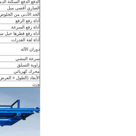
الدفع الدفع السكتة الدم
الصاري أقصى ميل
الحد الأدنى من الخلوص
أداة رفع الرفع
أداة رفع السرعة
أداة رفع قطرها حبل س
أداة لفة القدرات
دوران الآلة
سرعة المشي
زاوية التسلق
محرك كهربائي
الأبعاد (الطول × العرض 
وزن