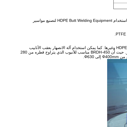
1. تنطبق على وظيفة العمل الأنابيب في الموقع ، لتوصيل أنابيب PE / PP / PVDF / HDPE. كما يمكن استخدام HDPE Butt Welding Equipment لتصنيع مواسير
يمكن استخدام آلات انصهار البولي يوريثين في أنابيب اللحام المصنوعة من مواد HDPE ، PP ، PP-R ، PVDF وغيرها. كما يمكن استخدام آلة الانصهار بعقب الأنابيب
HDPE في كل من الموقع والداخل. آلات سلسلة مختلفة ، يمكن أن تستخدم لحام أنابيب مختلفة القطر. حيث أن BRDH-450 مناسب للأنبوب الذي يتراوح قطره من 280