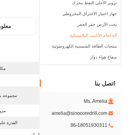
تزوير الأعلى النفط محرك
جهاز اختبار الاختراق المخروطي
تحت الأرض حفر الحفر
معلو
آلة لحام الأنابيب البلاستيكية
منتجات الطاقة الشمسية الكهروضوئية
منفاخ هواء دوار
مكان
اتصل بنا
مجموعة من
Ms. Amelia
مزود
amelia@sinocoredrill.com
القدرة عل
86-18051930311
إبراز: