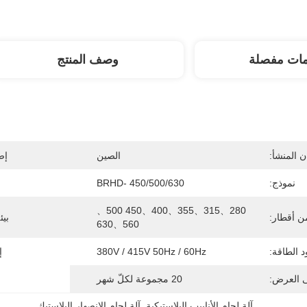
مات مفصلة
وصف المنتج
 المنشأ:
الصين
إص
نموذج:
BRHD- 450/500/630
280、315、355、400、450 500、
 أقطار:
بيئ
560、630
 الطاقة:
380V / 415V 50Hz / 60Hz
إ
ى العرض:
20 مجموعة لكلّ شهر
آلة لحام الأنابيب البلاستيكية
, 
آلة لحام الانصهار البلاستيك