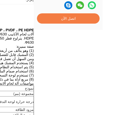
اتصل الآن
PP ، PVDF ، PE HDPE ماكينات قطع الأنابيب لحام - 450/500/630
Φ630.
صفة مميزة:
(1) وهو يتألف من أربعة أجزاء: منصة التشغيل (الأنظمة الهيدروليكية والكهربائية) ، المشابك ، لوحة التسخين وقواطع الطحن.
ومن السهل أن تعمل في
(4) يستخدم المشبك هيكل البطاقة المزدوجة ، وهو دقيق وسهل لضبط متغير الخطأ.
(5) يتم استخدام النظام الهيدروليكي للتحكم في ضغط المؤخرة مما يجعل الضغط دقيقًا واستقرار التشغيل.
(6) استخدام صمام الملف اللولبي الكهربائي للتحكم في اسطوانة الزيت تشغيل أكثر ملاءمة وموثوقية.
(7) تستخدم لوحة التسخين التحكم الإلكتروني في درجة الحرارة ، وتكون الشاشة الرقمية دقيقة ومحددة.
(8) مربع أداة بما في ذلك شفرات الغيار ، الحرارية ، وصلات سريعة ، الختم ، البراغي ومفك البراغي ، الخ.
مواصفات آلة لحام الانصهار 
نموذج
مجموعة (مم)
درجة حرارة لوحة التدفئ
مزود الطاقة