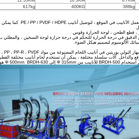
12.35KW
10.3KW
8.7KW
617kg
400KG
388kg
ل.