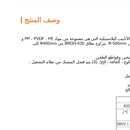
وصف المنتج
آلات لحام الأنابيب HDpe ، BRHD-450/500/630 ، هي آلة لحام 380 فولت ، تستخدم في وظيفة لحام الأنابيب البلاستيكية التي هي مصنوعة من مواد PP ، PVDF ، PE و
HDPE. يتراوح قطر BRDH-450 من 280 ملم إلى 450 ملم. ونطاق BRDH-500 هو من Φ 315mm إلى Φ 500mm. يتراوح نطاق BRDH-630 من Φ400mm إلى
(2) المشبك قابل للفصل ، والذي يمكن استخدامه في لحام وصلات الأنابيب الخاصة (نقطة الإنطلاق ، الكوع ، الحافة ، إلخ). (3) يتم فصل المشبك من نظام التشغيل ،
400
380V /