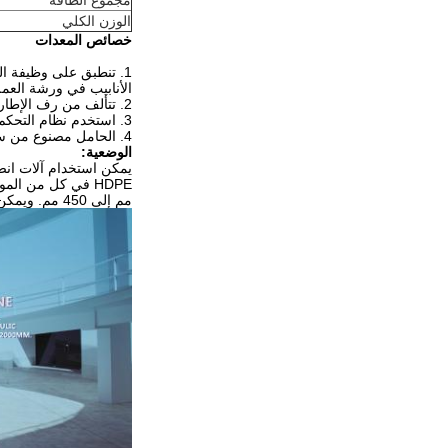
مجموع الطاقة
الوزن الكلي
خصائص المعدات
الأنابيب في ورشة العم
2. تتألف من رف الإطار ، قطع الطحن ، لوحة الحرارة وقوس.
3. استخدم نظام التحكم الدقيق في درجة الحرارة للتحكم في درجة حرارة لوحة التسخين ، والمطلي بـ PTFE.
4. الحامل مصنوع من سبائك الألومنيوم لتصميم هيكل الضوء.
الوضعية:
مم إلى 450 مم. ويمكن استخدام BRDH-500 للأنابيب من Φ 315mm إلى Φ 500mm. BRDH-630 هو من Φ400mm إلى Φ630.