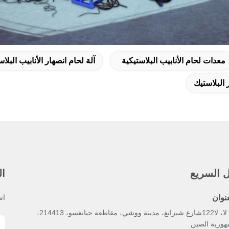
معدات لحام الأنابيب البلاستيكية
آلة لحام انصهار الأنابيب البلاس
 البلاستيك
ل السريع
ال
عنوان
اش
لا، لا، لا122شارع شيزانغ، مدينة ووشي، مقاطعة جيانغسو، 214413،
هورية الصين