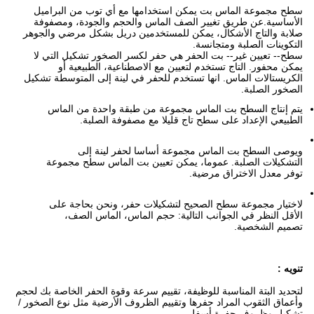
سطح مجموعة الماس بت يمكن استخدامها مع أي توب من البراميل
الأساسية.عن طريق تغيير الصف الماس والحجم والجودة، ومصفوفة
صلابة والتاج الأشكال، يمكن للمستخدمين دريل بشكل مرضي والجوهر
التكوينات الصلبة ومتجانسة.
سطح-- تعيين غير-- بت الحفر هي حفر لكسر الصخور تشكيل التي لا
يمكن محفور.
التاج تستخدم لتعيين مع الاصطناعية، الطبيعية أو
الكريستالات الماس.
انها تستخدم للحفر في لينة إلى المتوسطة تشكيل
الصخور الصلبة.
يتم إنتاج السطح بت الماس مجموعة من طبقة واحدة من الماس
الطبيعي الإعداد على سطح تاج قليلا مع مصفوفة الصلبة.
ويوصى السطح بت الماس مجموعة أساسا لحفر لينة إلى
التشكيلات الصلبة.
عموما، يمكن تعيين بت الماس سطح مجموعة
توفر معدل الاختراق مرضية.
لاختيار مجموعة سطح الصحيح لتشكيلات حفر، ونحن بحاجة على
الأقل النظر في الجوانب التالية: حجم الماس، الماس الصف،
تصميم الشخصية.
تنويه :
لتحديد البتة المناسبة للوظيفة، تقييم سرعة وقوة الحفر الخاصة بك لحجم
وأعماق الثقوب المراد حفرها وتقييم الظروف الأرضية مثل نوع الصخور /
تشكيل وظروف حفرة أسفل.