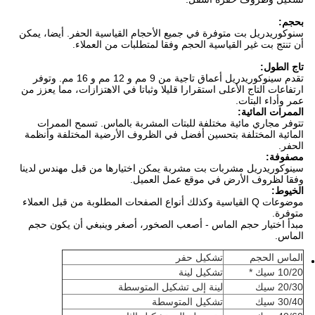
بحجم:
سنوكوريدريل بت متوفرة في جميع الأحجام القياسية الحفر.
أيضا، يمكن
أن تنتج بت غير القياسية الحجم وفقا لمتطلبات من العملاء.
تاج الطول:
تقدم سينوكوريدريل أعماق تاجية من 9 مم و 12 مم و 16 مم. وتوفر
ارتفاعات التاج الأعلى استقرارا قليلا وثباتا في الاهتزازات، مما يعزز من
عمر وأداء البتات.
الممرات المائية:
تتوفر مجاري مائية مختلفة للبتات المشربة بالماس.
تسمح الممرات
المائية المختلفة بتحسين أفضل في الظروف الأرضية المختلفة وأنظمة
الحفر.
مصفوفة:
سينوكوريدريل مشربات بت مشربة يمكن اختيارها من قبل مهندس لدينا
وفقا لظروف الأرض في موقع عمل العميل.
الخيوط:
موضوعات Q القياسية وكذلك أنواع الصفحات المطلوبة من قبل العملاء
متوفرة.
مبدأ اختيار حجم الماس - أصعب الصخور، أصغر وينبغي أن يكون حجم
الماس.
الماس الحجم
تشكيل حفر
10/20 سيك *
تشكيل لينة
20/30 سيك
لينة إلى تشكيل المتوسطة
30/40 سيك
تشكيل المتوسطة