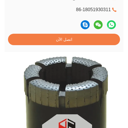
86-18051930311
اتصل الآن