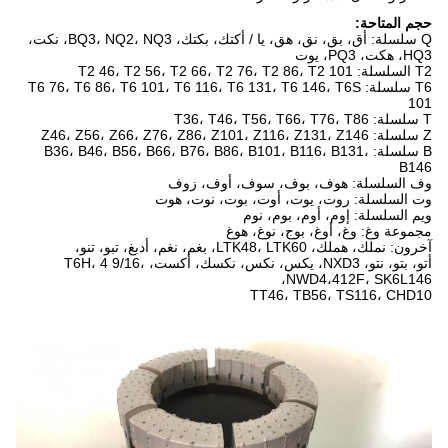
حجم المتاحة:
Q سلسلة: أق، بق، نق، هق، يا / أكتك، بكتك، BQ3، NQ2، NQ3، نكت،
HQ3، هكت، PQ3، يوت
T2 السلسلة: T2 46، T2 56، T2 66، T2 76، T2 86، T2 101
T6 سلسلة: T6 76، T6 86، T6 101، T6 116، T6 131، T6 146، T6S
101
T سلسلة: T36، T46، T56، T66، T76، T86
Z سلسلة: Z46، Z56، Z66، Z76، Z86، Z101، Z116، Z131، Z146
B سلسلة: B36، B46، B56، B66، B76، B86، B101، B116، B131،
B146
وف السلسلة: هوف، بوف، سوف، أوف، زوف
وت السلسلة: روت، يوت، أوت، بوت، نوت، هوت
ويم السلسلة: إوم، أوم، بوم، نوم
مجموعة وغ: وغ، أوغ، بوج، نوغ، هوغ
آخرون: نملك، هملك، LTK48، LTK60، بغم، نغم، أدبغ، تبو، تنو،
أتو، بتو، نتو، NXD3، يكس، نكس، نكسك، أكست، T6H، 4 9/16،
NWD4،412F، SK6L146،
TT46، TB56، TS116، CHD10