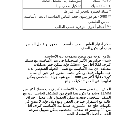
40/60 سيك
متوسطة إلى تشكيل الثابت
<60/80 سيك
تشكيل صعب جدا
* سيك قصيرة للحجر في قيراط
** 40/60 هو فورسون حجم الماس القياسية ل بت الأساسية
الماس الطبيعي
*** أحجام أخرى متوفرة حسب الطلب
حكم اختيار الماس الصف - أصعب الصخور، وأفضل الماس
يجب أن يكون الصف.
ملامح الوجه من سطح مجموعة بت الأساسية:
شبه-- جولة: هو الأكثر استخداما في بت الأساسية مع سمك
كيرف قليلا أقل من 11mm.
فإنه يمكن حفر تشكيلات
مختلفة.
ذي بت الأساسية مع شبه-- الجولة الشخصي لديه
حياة طويلة قليلا، ويمكن تجنب الضرر؛
في حين أن سمك
كيرف قليلا أكثر من 11mm مع شبه جولة الشخصي يمكن
تطبيقها في الحفر تشكيلات جلخ.
الملف الشخصي صعدت: الأساسية كيرف بت سمك أكثر من
11MM وعادة ما يكون هذا النوع من التشكيل الجانبي.
بت مع
الملف الشخصي صعدت يمكن الحصول على معدل اختراق
عالية مع استقرار جيد في الحفر.
ومع ذلك، فإنه لا ينصح في
تكوينات جلخ جدا مكسورة.
عندما بت الأساسية كيرف أقل
من 11 ملليمتر قد صعدت الشخصية يمكن تسهيل سرعة
الحفر و أفضل الاستقرار الحفر.