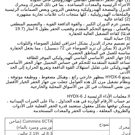
الأجزاء الرئيسية والمعدات المساعدة ، بما في ذلك المحرك ومحرك
الديزل والمضخة الهيدروليكية ومخفض التروس وبعض الصمامات الرئيسية
والملحقات الهيدروليكية ، كلها منتجات ذات علامات تجارية مشهورة.
(2) كفاءة عالية
يضمن عزم الدوران الكبير ، والقوة الدافعة القوية ، والتصميم المنطقي
والعملي ، ووضع التحكم المتقدم وقضيب الحفر بطول 6 أمتار (19.7
قدمًا) كفاءة التشغيل العالية للحفارة.
(3) حماية البيئة
تم تصميم محرك الديزل بشكل احترافي لتقليل الضوضاء والتلوثات
الأخرى (لا يمكن أن تزيد الضوضاء عن 72 ديسيبل) ، مما يجعل الحفارة
مناسبة للعمل في المناطق الحضرية.
(4) جهاز الحفر الأساسي الماسي الهيدروليكي الموفر للطاقة
تساعد التقنية المتقدمة للتحكم في حساس التحميل جهاز الحفر الأساسي
الهيدروليكي على تقليل استهلاك القوة الدافعة وتفريغ الحرارة إلى الحد
الأدنى.
يتمتع HYDX-6 بمظهر خارجي رائع ، وهيكل مضغوط ، ووظيفة موثوقة ،
ونظام تشغيل مرن.كل هذه العوامل جعلت من جهاز الحفر الخيار الأفضل
بين نفس المنتجات في كل من الأسواق المحلية والخارجية.
II.معلمات الأداء الرئيسية لـ HYDX-6
تم حساب الأرقام الواردة في هذه الجداول ، بناءً على الخبرات الميدانية ،
ويمكن توقعها بشكل معقول.ستعتمد قدرة الحفر الفعلية على الأدوات
والظروف المعلقة ، وتقنيات الحفر والمعدات المستخدمة.
Cummins 6CTA (شاحن
نموذج
محرك
توربيني ومبرد بالماء)
ديزل
8.3 لتر (2.19 جالون