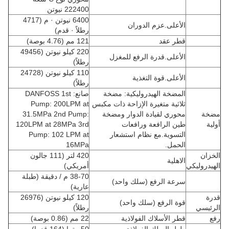
222400 نيوتن
6400 نيوتن · م (4717
الأعلى.عزم الدوران
رطلاً · قدم)
قطر عقد
121 مم (4.76 بوصة)
220 كيلو نيوتن (49456
الأعلى.قدرة الرفع للمغزل
رطلاً)
110 كيلو نيوتن (24728
الأعلى.قوة التغذية
رطلاً)
المضخة الهيدروليكية: مضخة
صانع: DANFOSS 1st
ثلاثية متغيرة الإزاحة ذات مكبس
Pump: 200LPM at
مضخة
محوري لقيادة الدوار ومضخة
31.5MPa 2nd Pump:
أولية
طين الرافعة ورافعات
120LPM at 28MPa 3rd
التسوية.مع نظام استشعار
Pump: 102 LPM at
الحمل.
16MPa
الخزان
420 لتر (111 جالون
الاهلية
الهيدروليكي
أمريكي)
38-70 م / دقيقة (طبلة
سرعة الرفع (سلك واحد)
عارية)
قدرة
120 كيلو نيوتن (26976
قوة الرفع (سلك واحد)
الرئيسي
رطلاً)
رفع
قطر الأسلاك الفولاذية
22 مم (0.86 بوصة)