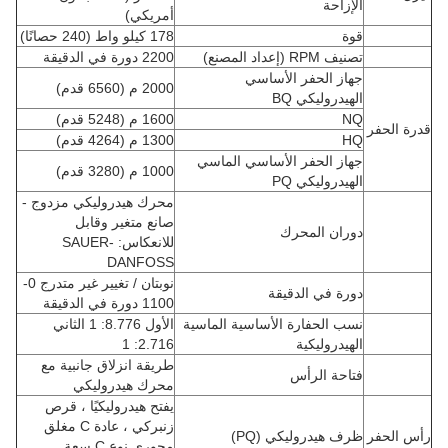
الإزاحة
أمريكي)
قوة
178 كيلو واط (240 حصانًا)
تصنيف RPM (إعداد المصنع)
2200 دورة في الدقيقة
جهاز الحفر الأساسي
2000 م (6560 قدم)
الهيدروليكي BQ
NQ
1600 م (5248 قدم)
قدرة الحفر
HQ
1300 م (4264 قدم)
جهاز الحفر الأساسي الماسي
1000 م (3280 قدم)
الهيدروليكي PQ
محرك هيدروليكي مزدوج -
صانع متغير وقابل
دوران المحرك
للانعكاس: SAUER-
DANFOSS
نوبتان / تغيير غير متدرج 0-
دورة في الدقيقة
1100 دورة في الدقيقة
نسب الحفارة الأساسية الماسية
الأول 8.776: 1 الثاني
الهيدروليكية
2.716: 1
طريقة انزلاق جانبية مع
فتاحة الرأس
محرك هيدروليكي
يفتح هيدروليكيًا ، قرص
زنبركي ، عادة C مغلق
رأس الحفر
ظرف هيدروليكي (PQ)
محوري نوع C سعة