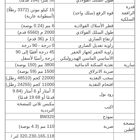
طول السلك الفولاذي
50 مترا (164 قدما)
قدرة
15 كيلو نيوتن (3372 رطلًا)
الرافعة
قوة الرفع (سلك واحد)
(أسطوانة عارية)
السلكية
قطر الأسلاك الفولاذية
6 مم (0.24 بوصة)
طول السلك الفولاذي
2000 م (6560 قدم)
ارتفاع الصاري
11 م (36 قدم)
زاوية تعديل الصاري
0 درجة - 90 درجة
زاوية الحفر لجهاز الحفر
45 درجة أفقيًا إلى 90
الأساسي الماسي الهيدروليكي
درجة رأسيًا لأسفل
سارية
تغذية السكتة الدماغية
3800 مم (150 بوصة)
ضربة الانزلاق
1500 مم (59 بوصة)
سحب التغذية
22000 كجم (48510 رطل)
اقتحام التغذية
11000 كجم (24255 رطل)
3 أمتار أو 6 أمتار (9.84
رود بول
قدمًا أو 19.68 قدمًا)
مكبس ثلاثي للمضخة
اكتب
الترددية
نموذج
BW320
مضخة
ضربة
110 مم (4.3 بوصة)
الطين
320،230،165،118 لتر /