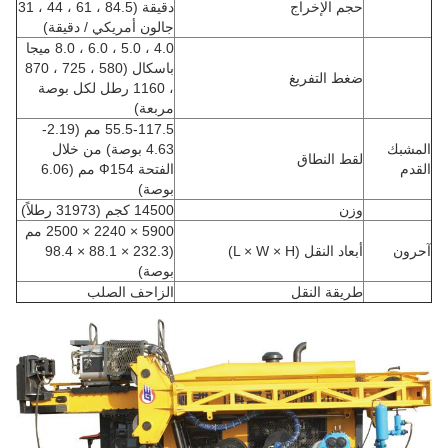
حجم الإخراج
دقيقة (84.5 ، 61 ، 44 ، 31
جالون أمريكي / دقيقة)
4.0 ، 5.0 ، 6.0 ، 8.0 ميجا
باسكال (580 ، 725 ، 870
ضغط التفريغ
، 1160 رطل لكل بوصة
مربعة)
55.5-117.5 مم (2.19-
المشبك
4.63 بوصة) من خلال
لقط النطاق
القدم
الفتحة Ф154 مم (6.06
بوصة)
وزن
14500 كجم (31973 رطلاً)
5900 × 2240 × 2500 مم
آحرون
أبعاد النقل (L × W × H)
(232.3 × 88.1 × 98.4
بوصة)
طريقة النقل
الزاحف الصلب