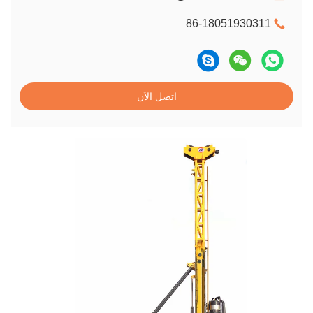
86-18051930311
اتصل الآن