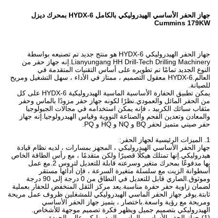
جهاز الحفر الأساسي الهيدروليكي بالكامل HYDX-6 بمحرك ديزل
Cummins 179KW
جهاز الحفر الهيدروليكي HYDX-6 هو منتج جديد تم تصنيعه بواسطة
Lianyungang HH Drill-Tech Drilling Machinery.إنه جهاز حفر من
النوع الجديد تمامًا تم تطويره على أساس التقنيات المتقدمة في
العالم.HYDX-6 معقول التصميم ، ممتاز في الأداء ، سهل التشغيل ومريح
للصيانة.
يمكن تطبيق الحفارة الأساسية الماسية الهيدروليكية HYDX-6 على كل
من الحفر المائل والعمودي.نظرًا لكونه جهاز حفر مزودًا بالماس وحفر
مثقاب سبائك الكربيد ، فإنه يمكن استخدامه في مجالات الجيولوجيا
والمعادن وتعدين الفحم والصناعة النووية وقياس الهيدرولوجيا.إنه جهاز
حفر صيني متميز لحفر BQ و NQ و HQ و PQ.
1. الميزات الرئيسية لجهاز الحفر:
جهاز الحفر الأساسي الهيدروليكي ، المجهز بمسارات ، لديه نظام قيادة
هيدروليكي.إنها تمتلك هيكلًا قصيرًا ولكن متقدمًا ، مع رأس الطاقة الخاص
بها مدفوعًا بمحرك متغير وسرعته قابلة للتعديل لتروس 2.مع عمل
أسطوانة الزيت مع سلسلة متغيرة السرعة ، فإن أدائها مستقر
وموثوق.الصاري قابل للتعديل في النطاق من 0 درجة إلى 90 درجة
لضمان زاوية حفر حفرة مناسبة.يعد مركز الثقل المنخفض للحفار بعملية
ثابتة.يوفر جهاز الحفر الماسي الهيدروليكي للمشغلين ظروف عمل مريحة
ومريحة مع رؤية واسعة.باختصار ، يتميز جهاز الحفر الأساسي
الهيدروليكي بتصميم جميل ويظهر فكرة تصميم موجهة للأشخاص.
(1) جهاز الحفر الأساسي الماسي الهيدروليكي عالي الجودة