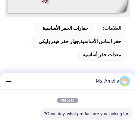
العلامات:
حفارات الحفر الأساسية
حفر الماس الأساسية,جهاز حفر هيدروليكي
معدات حفر أساسية
Ms. Amelia
الاتصال السريع
1:40 PM
العنوان
Good day, what product are you looking for?
لا، لا، لا122شارع شيزانغ، مدينة ووشي، مقاطعة جيانغسو،
214413، جمهورية الصين
هاتف