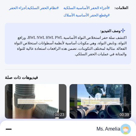
العلامات:
#
أجزاء الحفر الأساسية السلكية
#
نظام الحفر السلكية,أجزاء الحفر
#
وقطع الحفر الأساسية الأسلاك
وصف الفيديو:
اكتشف سلة حفر استخلاص النواة الأساسية BWL NWL HWL PWL، ورافع
النواة، ونابض النواة، وهي مكونات أساسية لأنظمة أسطوانات استخلاص النواة
الفعالة. مثالية لمختلف التكوينات، تضمن هذه الرافعات استعادة عالية للنواة
والمتانة في عمليات الحفر السلكي.
فيديوهات ذات صلة
00:23
00:39
عصا حفر سلكية متصلبة بالخيوط للجذر
حفر السلكي للقشرة المزدوجة للقشرة
Ms. Amelia
في الظروف الجيولوجية الجامدة
مصممة لفترة خدمة طويلة في التشكيلات
الاحتكاكية
قضيب الحفر السلكي
قذائف التوسيع