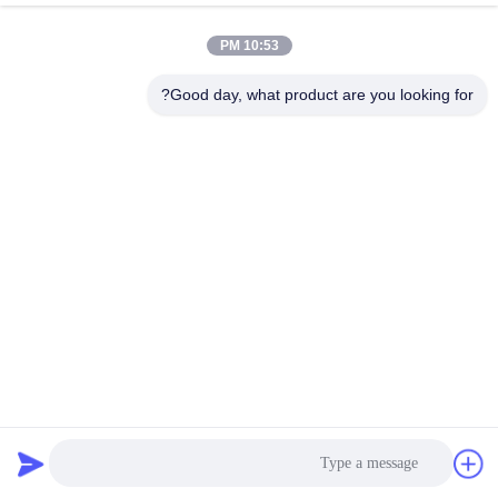
May 22, 2025
April 23, 2025
10:53 PM
Good day, what product are you looking for?
00:19
00:38
قضبان حفر قياسية DCDMA مع خيوط
قشرة PQ المقاومة مع PCD المعززة
دقيقة لحفر اللب السلكي
مثالية للمناطق القطعية والمتصدعة
قضيب الحفر السلكي
قذائف التوسيع
April 25, 2025
June 06, 2025
00:15
00:32
أنابيب الحفر المعالجة بالحرارة مع مقاومة
عصى حفر سلكية DCDMA القياسية
العزم العكسي العالي لحفر الثقوب
القوية مع دقة الخيوط المحسّنة
العميقة
قضيب الحفر السلكي
قضيب الحفر السلكي
June 06, 2025
April 23, 2025